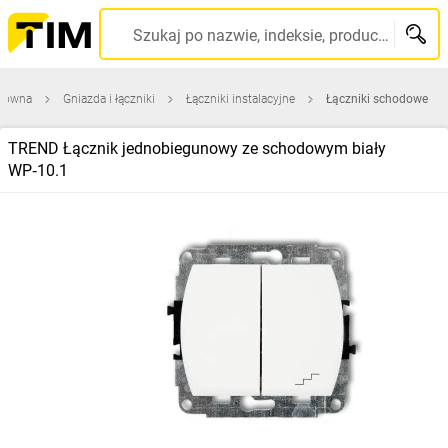
Szukaj po nazwie, indeksie, producencie, kodzie kreskowym...
główna
Gniazda i łączniki
Łączniki instalacyjne
Łączniki schodowe
TREND Łącznik jednobiegunowy ze schodowym biały
WP‑10.1