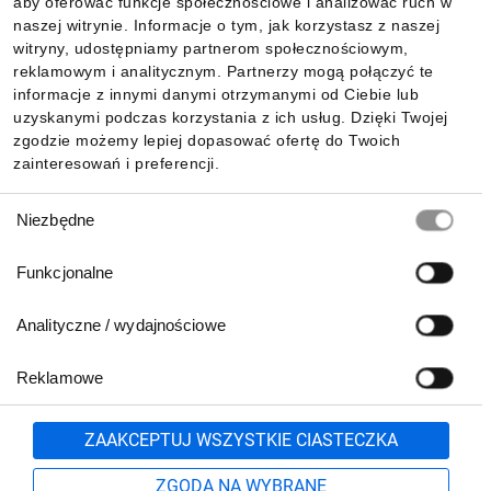
aby oferować funkcje społecznościowe i analizować ruch w
Informacje
naszej witrynie. Informacje o tym, jak korzystasz z naszej
witryny, udostępniamy partnerom społecznościowym,
reklamowym i analitycznym. Partnerzy mogą połączyć te
Pobierz naszą aplikację mobilną:
informacje z innymi danymi otrzymanymi od Ciebie lub
uzyskanymi podczas korzystania z ich usług. Dzięki Twojej
zgodzie możemy lepiej dopasować ofertę do Twoich
zainteresowań i preferencji.
Wybór
Niezbędne
zgody
Funkcjonalne
Analityczne / wydajnościowe
Reklamowe
Biuro Obsługi Klienta:
lub
801 500 700
71 37 61 600
Zgłoś
ZAAKCEPTUJ WSZYSTKIE CIASTECZKA
pn.-pt. 8:00-16:00
Formularz kontaktowy
ZGODA NA WYBRANE