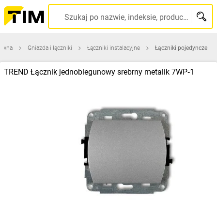
Szukaj po nazwie, indeksie, producencie, kodzie kreskowym...
łówna
Gniazda i łączniki
Łączniki instalacyjne
Łączniki pojedyncze
TREND Łącznik jednobiegunowy srebrny metalik 7WP‑1