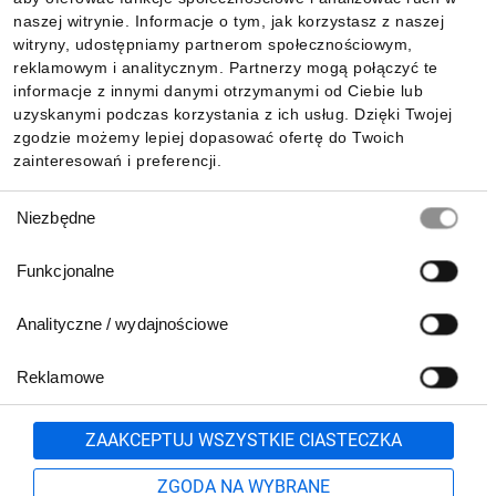
Informacje
naszej witrynie. Informacje o tym, jak korzystasz z naszej
witryny, udostępniamy partnerom społecznościowym,
reklamowym i analitycznym. Partnerzy mogą połączyć te
Pobierz naszą aplikację mobilną:
informacje z innymi danymi otrzymanymi od Ciebie lub
uzyskanymi podczas korzystania z ich usług. Dzięki Twojej
zgodzie możemy lepiej dopasować ofertę do Twoich
zainteresowań i preferencji.
Wybór
Niezbędne
zgody
Funkcjonalne
Analityczne / wydajnościowe
Reklamowe
Biuro Obsługi Klienta:
lub
801 500 700
71 37 61 600
Zgłoś
ZAAKCEPTUJ WSZYSTKIE CIASTECZKA
pn.-pt. 8:00-16:00
Formularz kontaktowy
ZGODA NA WYBRANE