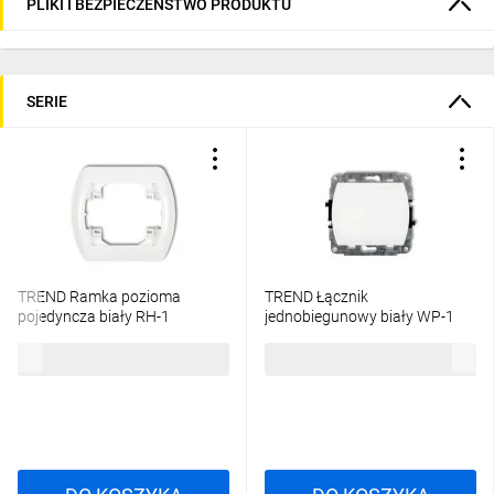
PLIKI I BEZPIECZEŃSTWO PRODUKTU
SERIE
TREND Ramka pozioma
TREND Łącznik
pojedyncza biały RH-1
jednobiegunowy biały WP-1
3,76 zł
brutto
13,33 zł
brutto