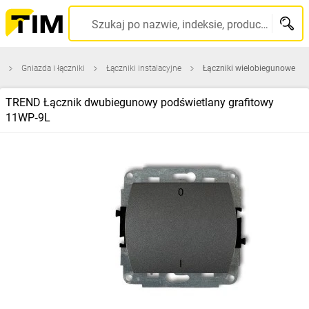
Szukaj po nazwie, indeksie, producencie, kodzie kreskowym...
Gniazda i łączniki
Łączniki instalacyjne
Łączniki wielobiegunowe
TREND Łącznik dwubiegunowy podświetlany grafitowy
11WP‑9L