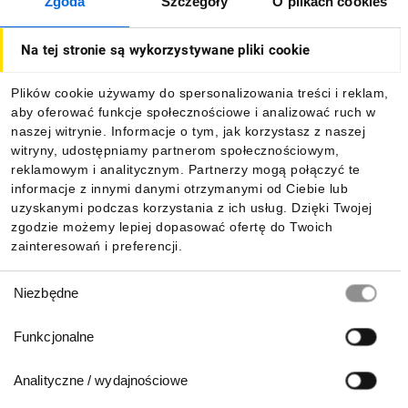
Zgoda
Szczegóły
O plikach cookies
O firmie
Na tej stronie są wykorzystywane pliki cookie
Dla kupujących
Plików cookie używamy do spersonalizowania treści i reklam,
aby oferować funkcje społecznościowe i analizować ruch w
Informacje
naszej witrynie. Informacje o tym, jak korzystasz z naszej
witryny, udostępniamy partnerom społecznościowym,
reklamowym i analitycznym. Partnerzy mogą połączyć te
Pobierz naszą aplikację mobilną:
informacje z innymi danymi otrzymanymi od Ciebie lub
uzyskanymi podczas korzystania z ich usług. Dzięki Twojej
zgodzie możemy lepiej dopasować ofertę do Twoich
zainteresowań i preferencji.
Wybór
Niezbędne
zgody
Funkcjonalne
Analityczne / wydajnościowe