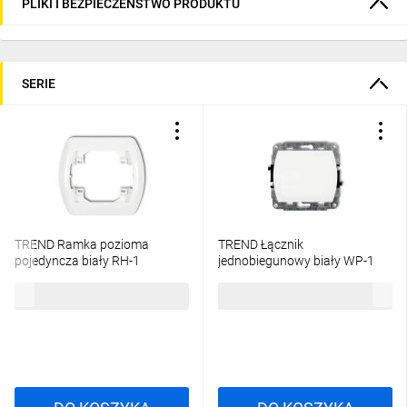
PLIKI I BEZPIECZEŃSTWO PRODUKTU
SERIE
TREND Ramka pozioma
TREND Łącznik
pojedyncza biały RH-1
jednobiegunowy biały WP-1
3,76 zł
brutto
13,33 zł
brutto