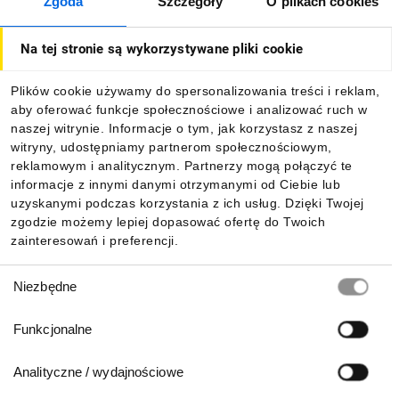
Zgoda
Szczegóły
O plikach cookies
O firmie
Na tej stronie są wykorzystywane pliki cookie
Dla kupujących
Plików cookie używamy do spersonalizowania treści i reklam,
aby oferować funkcje społecznościowe i analizować ruch w
Informacje
naszej witrynie. Informacje o tym, jak korzystasz z naszej
witryny, udostępniamy partnerom społecznościowym,
reklamowym i analitycznym. Partnerzy mogą połączyć te
Pobierz naszą aplikację mobilną:
informacje z innymi danymi otrzymanymi od Ciebie lub
uzyskanymi podczas korzystania z ich usług. Dzięki Twojej
zgodzie możemy lepiej dopasować ofertę do Twoich
zainteresowań i preferencji.
Wybór
Niezbędne
zgody
Funkcjonalne
Analityczne / wydajnościowe