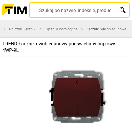
Szukaj po nazwie, indeksie, producencie, kodzie kreskowym...
Gniazda i łączniki
Łączniki instalacyjne
Łączniki wielobiegunowe
TREND Łącznik dwubiegunowy podświetlany brązowy
4WP‑9L