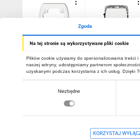
Zgoda
TREND Ramka pozioma
TREND Łącznik
Na tej stronie są wykorzystywane pliki cookie
pojedyncza biały RH-1
jednobiegunowy biały WP
1
3,76 zł
brutto
13,33 zł
brutto
Plików cookie używamy do spersonalizowania treści i 
naszej witryny, udostępniamy partnerom społecznośc
uzyskanymi podczas korzystania z ich usług. Dzięki 
Wybór
Niezbędne
zgody
DO KOSZYKA
DO KOSZYKA
Zapisz się, aby otrzymać informacje o no
KORZYSTAJ WYŁĄCZ