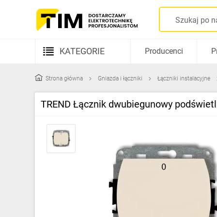
KATEGORIE
Producenci
P
Aparatura elektryczna
Strona główna
Gniazda i łączniki
Łączniki instalacyjne
Kable i przewody
TREND Łącznik dwubiegunowy podświet
Rozdzielnice i obudowy
Elementy prowadzenia kabli
Fotowoltaika
Gniazda i łączniki
Źródła światła
Oprawy oświetleniowe