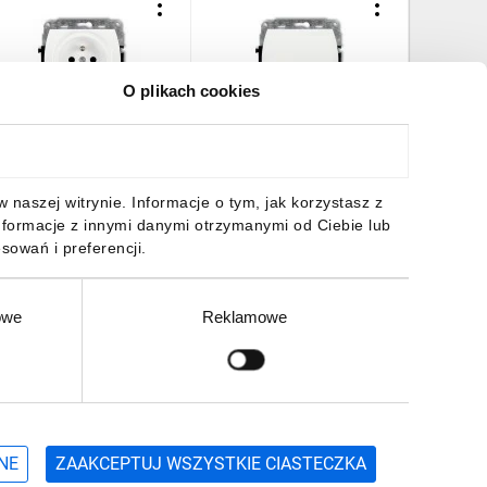
O plikach cookies
REND Gniazdo
TREND Łącznik
TREND R
ojedyncze z/u 2P+Z biały
świecznikowy biały WP-2
potrójna
P-1zp
3,91 zł
brutto
15,94 zł
brutto
10,41 z
naszej witrynie. Informacje o tym, jak korzystasz z
nformacje z innymi danymi otrzymanymi od Ciebie lub
sowań i preferencji.
owe
Reklamowe
DO KOSZYKA
DO KOSZYKA
DO
Zgłoś
ZAPISZ SIĘ
NE
ZAAKCEPTUJ WSZYSTKIE CIASTECZKA