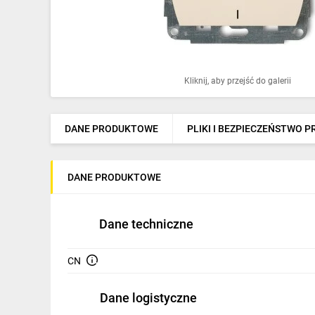
Ochrona odgromowa
Pompy ciepła
Osprzęt łączeniowy
Kliknij, aby przejść do galerii
Ogrzewanie
Elektronarzędzia i mierniki
DANE PRODUKTOWE
PLIKI I BEZPIECZEŃSTWO 
Domofony i dzwonki
DANE PRODUKTOWE
Alarmy, monitoring, komunikacja
Napędy elektryczne
Dane techniczne
Pneumatyka
CN
Dom i ogród
Dane logistyczne
Klimatyzacja