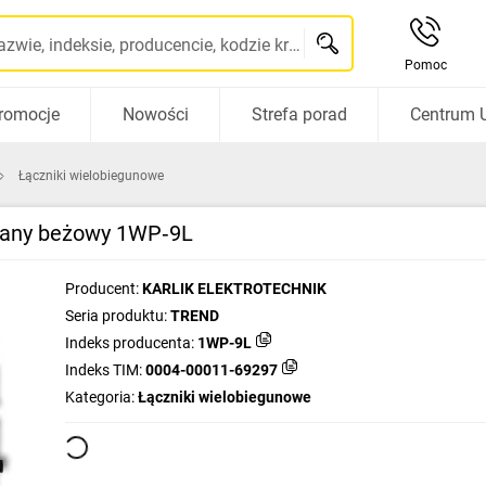
Szukaj po nazwie, indeksie, producencie, kodzie kreskowym...
Pomoc
romocje
Nowości
Strefa porad
Centrum 
Łączniki wielobiegunowe
lany beżowy 1WP‑9L
Producent:
KARLIK ELEKTROTECHNIK
Seria produktu:
TREND
Indeks producenta:
1WP-9L
Indeks TIM:
0004-00011-69297
Kategoria:
Łączniki wielobiegunowe