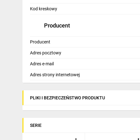
IT, GSM
Kod kreskowy
Odzież ochronna i BHP
Producent
Inne
Producent
Budowa i Remont
Adres pocztowy
Elektronika
Adres e-mail
Smart home
Adres strony internetowej
Elektromobilność
Energetyka wiatrowa
PLIKI I BEZPIECZEŃSTWO PRODUKTU
Telewizja naziemna i satelitarna
Wentylacja i rekuperacja
SERIE