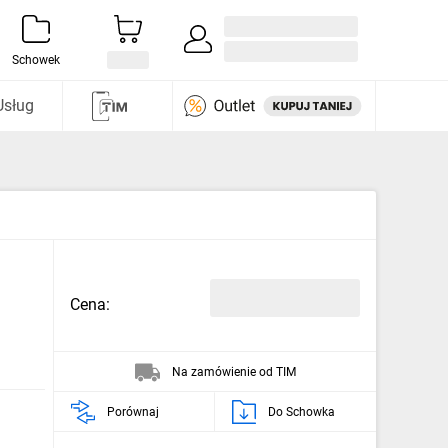
Zaloguj się / Załóż konto
i odkryj
Schowek
Usług
Cena:
Na zamówienie od TIM
Porównaj
Do Schowka