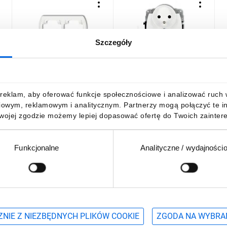
Szczegóły
TREND Ramka pozioma
TREND Gniazdo podwójne
T
-
podwójna biały RH-2
z/u biały GPR-2zp
p
G
6,48 zł
brutto
23,16 zł
brutto
1
reklam, aby oferować funkcje społecznościowe i analizować ruch w 
iowym, reklamowym i analitycznym. Partnerzy mogą połączyć te i
Twojej zgodzie możemy lepiej dopasować ofertę do Twoich zaintere
Funkcjonalne
Analityczne / wydajności
DO KOSZYKA
DO KOSZYKA
Podaj adres e-mail
wościach, promocjach i wyprzedażach
NIE Z NIEZBĘDNYCH PLIKÓW COOKIE
ZGODA NA WYBRA