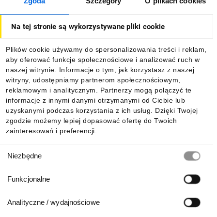
Zgoda
Szczegóły
O plikach cookies
O firmie
Na tej stronie są wykorzystywane pliki cookie
Dla kupujących
Plików cookie używamy do spersonalizowania treści i reklam,
aby oferować funkcje społecznościowe i analizować ruch w
Informacje
naszej witrynie. Informacje o tym, jak korzystasz z naszej
witryny, udostępniamy partnerom społecznościowym,
reklamowym i analitycznym. Partnerzy mogą połączyć te
Pobierz naszą aplikację mobilną:
informacje z innymi danymi otrzymanymi od Ciebie lub
uzyskanymi podczas korzystania z ich usług. Dzięki Twojej
zgodzie możemy lepiej dopasować ofertę do Twoich
zainteresowań i preferencji.
Wybór
Niezbędne
zgody
Funkcjonalne
Analityczne / wydajnościowe