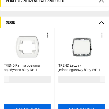
PLIKI I BEZPIECZEŃSTWO PRODUKTU
SERIE
TREND Ramka pozioma
TREND Łącznik
pojedyncza biały RH-1
jednobiegunowy biały WP-1
3,76 zł
brutto
13,33 zł
brutto