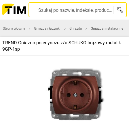
Szukaj po nazwie, indeksie, producencie, kodzie kreskowym...
Strona główna
Gniazda i łączniki
Gniazda
Gniazda instalacyjne
TREND Gniazdo pojedyncze z/u SCHUKO brązowy metalik
9GP‑1sp