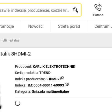
Szukaj po nazwie, indeksie, producencie, kodzie kreskowym...
Pomoc
romocje
Nowości
Strefa porad
Centrum 
multimedialne
talik 8HDMI‑2
Producent:
KARLIK ELEKTROTECHNIK
Seria produktu:
TREND
Indeks producenta:
8HDMI-2
Indeks TIM:
0004-00011-69993
Kategoria:
Gniazda multimedialne