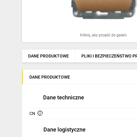
Ochrona odgromowa
Pompy ciepła
Osprzęt łączeniowy
Kliknij, aby przejść do galerii
Ogrzewanie
Elektronarzędzia i mierniki
DANE PRODUKTOWE
PLIKI I BEZPIECZEŃSTWO 
Domofony i dzwonki
DANE PRODUKTOWE
Alarmy, monitoring, komunikacja
Napędy elektryczne
Dane techniczne
Pneumatyka
CN
Dom i ogród
Dane logistyczne
Klimatyzacja