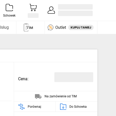
Zaloguj się / Załóż konto
i odkryj
Schowek
Usług
Cena:
Na zamówienie od TIM
Porównaj
Do Schowka