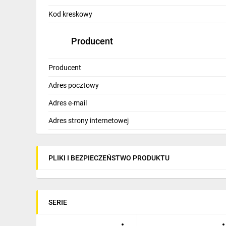
IT, GSM
Kod kreskowy
Odzież ochronna i BHP
Producent
Inne
Producent
Budowa i Remont
Adres pocztowy
Elektronika
Adres e-mail
Smart home
Adres strony internetowej
Elektromobilność
Energetyka wiatrowa
PLIKI I BEZPIECZEŃSTWO PRODUKTU
Telewizja naziemna i satelitarna
Wentylacja i rekuperacja
SERIE