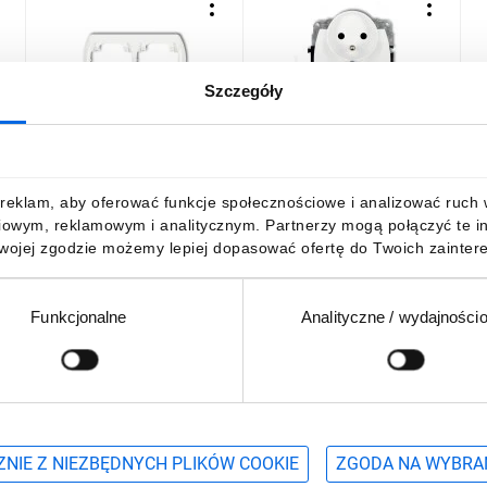
Szczegóły
TREND Ramka pozioma
TREND Gniazdo podwójne
T
-
podwójna biały RH-2
z/u biały GPR-2zp
p
G
6,48 zł
brutto
23,16 zł
brutto
1
reklam, aby oferować funkcje społecznościowe i analizować ruch w 
iowym, reklamowym i analitycznym. Partnerzy mogą połączyć te i
Twojej zgodzie możemy lepiej dopasować ofertę do Twoich zaintere
Funkcjonalne
Analityczne / wydajności
DO KOSZYKA
DO KOSZYKA
Podaj adres e-mail
wościach, promocjach i wyprzedażach
NIE Z NIEZBĘDNYCH PLIKÓW COOKIE
ZGODA NA WYBRA