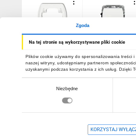
Zgoda
TREND Ramka pozioma
TREND Łącznik
Na tej stronie są wykorzystywane pliki cookie
pojedyncza biały RH-1
jednobiegunowy biały WP
1
3,76 zł
brutto
13,33 zł
brutto
Plików cookie używamy do spersonalizowania treści i 
naszej witryny, udostępniamy partnerom społecznośc
uzyskanymi podczas korzystania z ich usług. Dzięki 
Wybór
Niezbędne
zgody
DO KOSZYKA
DO KOSZYKA
Zapisz się, aby otrzymać informacje o no
KORZYSTAJ WYŁĄCZ