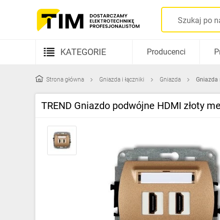
KATEGORIE
Producenci
P
Aparatura elektryczna
Strona główna
Gniazda i łączniki
Gniazda
Gniazda 
Kable i przewody
TREND Gniazdo podwójne HDMI złoty me
Rozdzielnice i obudowy
Elementy prowadzenia kabli
Fotowoltaika
Gniazda i łączniki
Źródła światła
Oprawy oświetleniowe