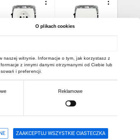
O plikach cookies
REND Gniazdo
TREND Łącznik
TREND R
ojedyncze z/u 2P+Z biały
świecznikowy biały WP-2
potrójna
P-1zp
3,91 zł
brutto
15,94 zł
brutto
10,41 z
naszej witrynie. Informacje o tym, jak korzystasz z
nformacje z innymi danymi otrzymanymi od Ciebie lub
sowań i preferencji.
owe
Reklamowe
DO KOSZYKA
DO KOSZYKA
DO
Zgłoś
ZAPISZ SIĘ
NE
ZAAKCEPTUJ WSZYSTKIE CIASTECZKA