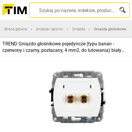
Szukaj po nazwie, indeksie, producencie, kodzie kreskowym...
Strona główna
Gniazda i łączniki
Gniazda
Gniazda głośnikowe
TREND Gniazdo głośnikowe pojedyncze (typu banan ‑
czerwony i czarny, pozłacany, 4 mm2, do lutowania) biały
GG‑3