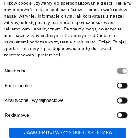
Plików cookie używamy do spersonalizowania treści i reklam,
aby oferować funkcje społecznościowe i analizować ruch w
Informacje
naszej witrynie. Informacje o tym, jak korzystasz z naszej
witryny, udostępniamy partnerom społecznościowym,
reklamowym i analitycznym. Partnerzy mogą połączyć te
Pobierz naszą aplikację mobilną:
informacje z innymi danymi otrzymanymi od Ciebie lub
uzyskanymi podczas korzystania z ich usług. Dzięki Twojej
zgodzie możemy lepiej dopasować ofertę do Twoich
zainteresowań i preferencji.
Wybór
Niezbędne
zgody
Funkcjonalne
Analityczne / wydajnościowe
Reklamowe
Biuro Obsługi Klienta:
lub
801 500 700
71 37 61 600
Zgłoś
ZAAKCEPTUJ WSZYSTKIE CIASTECZKA
pn.-pt. 8:00-16:00