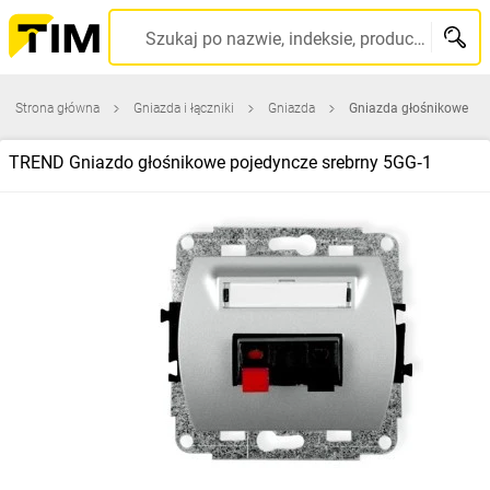
Szukaj po nazwie, indeksie, producencie, kodzie kreskowym...
Strona główna
Gniazda i łączniki
Gniazda
Gniazda głośnikowe
TREND Gniazdo głośnikowe pojedyncze srebrny 5GG‑1