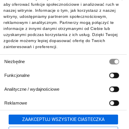
aby oferować funkcje społecznościowe i analizować ruch w
Informacje
naszej witrynie. Informacje o tym, jak korzystasz z naszej
witryny, udostępniamy partnerom społecznościowym,
reklamowym i analitycznym. Partnerzy mogą połączyć te
Pobierz naszą aplikację mobilną:
informacje z innymi danymi otrzymanymi od Ciebie lub
uzyskanymi podczas korzystania z ich usług. Dzięki Twojej
zgodzie możemy lepiej dopasować ofertę do Twoich
zainteresowań i preferencji.
Wybór
Niezbędne
zgody
Funkcjonalne
Analityczne / wydajnościowe
Reklamowe
Biuro Obsługi Klienta:
lub
801 500 700
71 37 61 600
Zgłoś
ZAAKCEPTUJ WSZYSTKIE CIASTECZKA
pn.-pt. 8:00-16:00