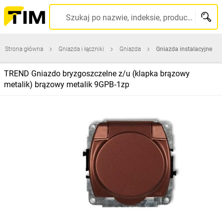
Szukaj po nazwie, indeksie, producencie, kodzie kreskowym...
Strona główna
Gniazda i łączniki
Gniazda
Gniazda instalacyjne
TREND Gniazdo bryzgoszczelne z/u (klapka brązowy
metalik) brązowy metalik 9GPB‑1zp