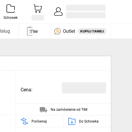
Zaloguj się / Załóż konto
i odkryj
Schowek
Usług
Cena:
Na zamówienie od TIM
Porównaj
Do Schowka