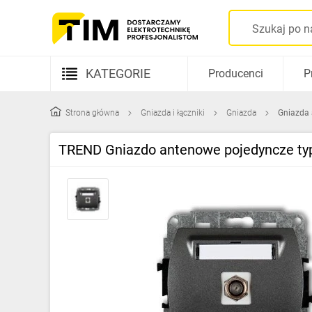
KATEGORIE
Producenci
P
Aparatura elektryczna
Strona główna
Gniazda i łączniki
Gniazda
Gniazda
Kable i przewody
TREND Gniazdo antenowe pojedyncze typ
Rozdzielnice i obudowy
Elementy prowadzenia kabli
Fotowoltaika
Gniazda i łączniki
Źródła światła
Oprawy oświetleniowe