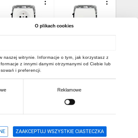
O plikach cookies
REND Gniazdo
TREND Łącznik
TREND R
ojedyncze z/u 2P+Z biały
świecznikowy biały WP-2
potrójna
P-1zp
3,91 zł
brutto
15,94 zł
brutto
10,41 z
naszej witrynie. Informacje o tym, jak korzystasz z
nformacje z innymi danymi otrzymanymi od Ciebie lub
sowań i preferencji.
owe
Reklamowe
DO KOSZYKA
DO KOSZYKA
DO
Zgłoś
ZAPISZ SIĘ
NE
ZAAKCEPTUJ WSZYSTKIE CIASTECZKA