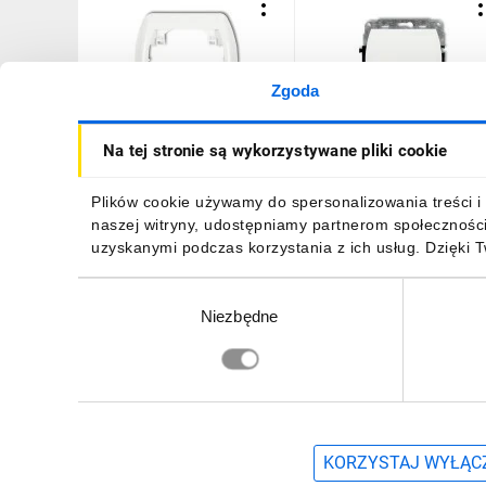
Zgoda
TREND Ramka pozioma
TREND Łącznik
Na tej stronie są wykorzystywane pliki cookie
pojedyncza biały RH-1
jednobiegunowy biały WP
1
3,76 zł
brutto
13,33 zł
brutto
Plików cookie używamy do spersonalizowania treści i 
naszej witryny, udostępniamy partnerom społecznośc
uzyskanymi podczas korzystania z ich usług. Dzięki 
Wybór
Niezbędne
zgody
DO KOSZYKA
DO KOSZYKA
Zapisz się, aby otrzymać informacje o no
KORZYSTAJ WYŁĄCZ