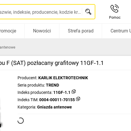
Szukaj po nazwie, indeksie, producencie, kodzie kreskowym...
Pomoc
romocje
Nowości
Strefa porad
Centrum 
 antenowe
u F (SAT) pozłacany grafitowy 11GF‑1.1
Producent:
KARLIK ELEKTROTECHNIK
Seria produktu:
TREND
Indeks producenta:
11GF-1.1
Indeks TIM:
0004-00011-70155
Kategoria:
Gniazda antenowe