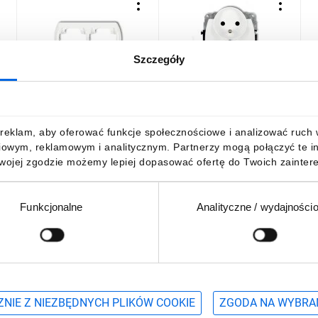
Szczegóły
TREND Ramka pozioma
TREND Gniazdo podwójne
T
-
podwójna biały RH-2
z/u biały GPR-2zp
p
G
6,48 zł
brutto
23,16 zł
brutto
1
reklam, aby oferować funkcje społecznościowe i analizować ruch w 
iowym, reklamowym i analitycznym. Partnerzy mogą połączyć te i
Twojej zgodzie możemy lepiej dopasować ofertę do Twoich zaintere
Funkcjonalne
Analityczne / wydajności
DO KOSZYKA
DO KOSZYKA
Podaj adres e-mail
wościach, promocjach i wyprzedażach
NIE Z NIEZBĘDNYCH PLIKÓW COOKIE
ZGODA NA WYBRA