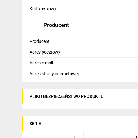
IT, GSM
Kod kreskowy
Odzież ochronna i BHP
Producent
Inne
Producent
Budowa i Remont
Adres pocztowy
Elektronika
Adres e-mail
Smart home
Adres strony internetowej
Elektromobilność
Energetyka wiatrowa
PLIKI I BEZPIECZEŃSTWO PRODUKTU
Telewizja naziemna i satelitarna
Wentylacja i rekuperacja
SERIE