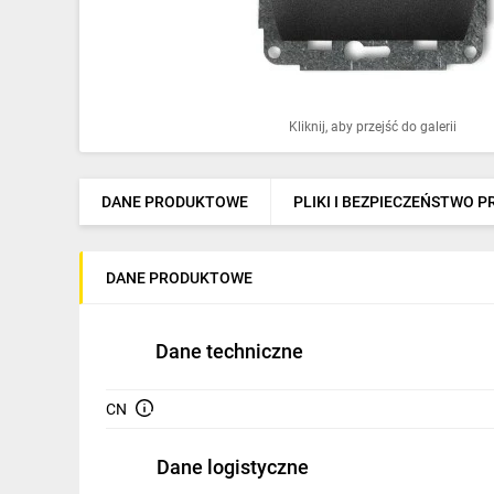
Ochrona odgromowa
Pompy ciepła
Osprzęt łączeniowy
Kliknij, aby przejść do galerii
Ogrzewanie
Elektronarzędzia i mierniki
DANE PRODUKTOWE
PLIKI I BEZPIECZEŃSTWO 
Domofony i dzwonki
DANE PRODUKTOWE
Alarmy, monitoring, komunikacja
Napędy elektryczne
Dane techniczne
Pneumatyka
CN
Dom i ogród
Dane logistyczne
Klimatyzacja