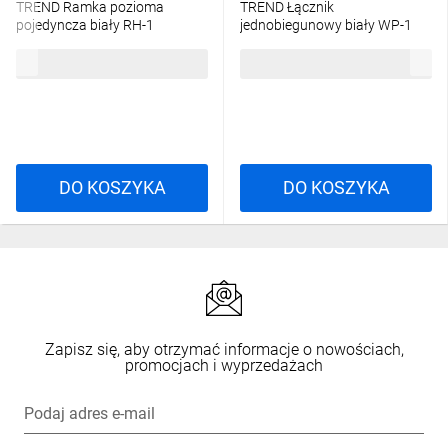
TREND Ramka pozioma
TREND Łącznik
pojedyncza biały RH-1
jednobiegunowy biały WP-1
3,76 zł
brutto
13,33 zł
brutto
DO KOSZYKA
DO KOSZYKA
Zapisz się, aby otrzymać informacje o nowościach,
promocjach i wyprzedażach
Podaj adres e-mail