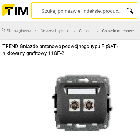
Szukaj po nazwie, indeksie, producencie, kodzie kreskowym...
Strona główna
Gniazda i łączniki
Gniazda
Gniazda antenowe
TREND Gniazdo antenowe podwójnego typu F (SAT)
niklowany grafitowy 11GF‑2