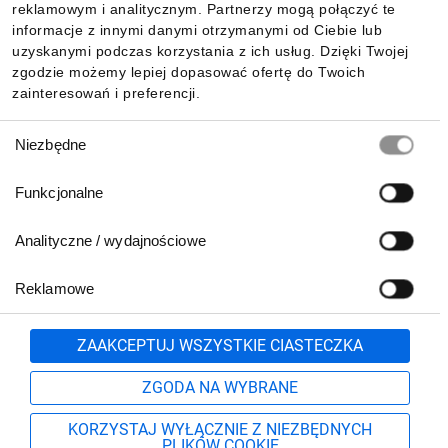
reklamowym i analitycznym. Partnerzy mogą połączyć te
Pobierz naszą aplikację mobilną:
informacje z innymi danymi otrzymanymi od Ciebie lub
uzyskanymi podczas korzystania z ich usług. Dzięki Twojej
zgodzie możemy lepiej dopasować ofertę do Twoich
zainteresowań i preferencji.
Wybór
Niezbędne
zgody
Funkcjonalne
Analityczne / wydajnościowe
Reklamowe
Biuro Obsługi Klienta:
lub
801 500 700
71 37 61 600
Zgłoś
ZAAKCEPTUJ WSZYSTKIE CIASTECZKA
pn.-pt. 8:00-16:00
Formularz kontaktowy
ZGODA NA WYBRANE
KORZYSTAJ WYŁĄCZNIE Z NIEZBĘDNYCH
PLIKÓW COOKIE