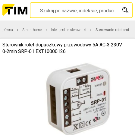
Szukaj po nazwie, indeksie, producencie, kodzie kreskowym...
a główna
Smart home
Inteligentne sterowniki
Sterowanie roletami
Sterownik rolet dopuszkowy przewodowy 5A AC‑3 230V
0‑2min SRP‑01 EXT10000126