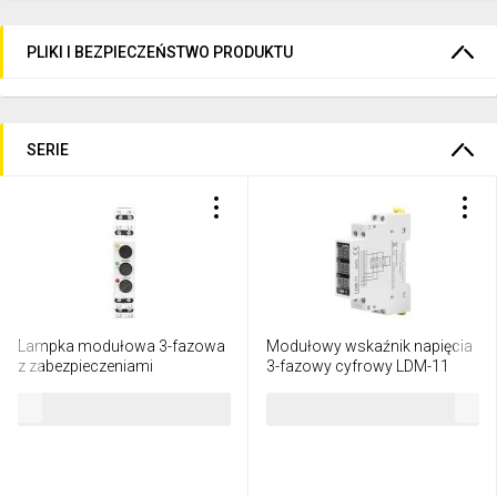
PLIKI I BEZPIECZEŃSTWO PRODUKTU
SERIE
Lampka modułowa 3-fazowa
Modułowy wskaźnik napięcia
z zabezpieczeniami
3-fazowy cyfrowy LDM-11
żółta/zielona/czerwona) LKM-
EXT10000316
80,49 zł
brutto
95,58 zł
brutto
09-40