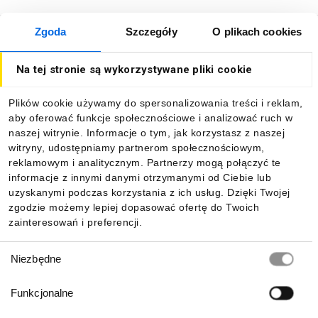
Zgoda
Szczegóły
O plikach cookies
O firmie
Na tej stronie są wykorzystywane pliki cookie
Dla kupujących
Plików cookie używamy do spersonalizowania treści i reklam,
aby oferować funkcje społecznościowe i analizować ruch w
Informacje
naszej witrynie. Informacje o tym, jak korzystasz z naszej
witryny, udostępniamy partnerom społecznościowym,
reklamowym i analitycznym. Partnerzy mogą połączyć te
Pobierz naszą aplikację mobilną:
informacje z innymi danymi otrzymanymi od Ciebie lub
uzyskanymi podczas korzystania z ich usług. Dzięki Twojej
zgodzie możemy lepiej dopasować ofertę do Twoich
zainteresowań i preferencji.
Wybór
Niezbędne
zgody
Funkcjonalne