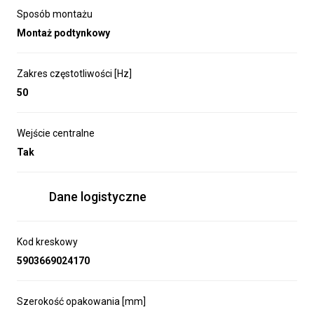
sterownik rolet dopuszkowy centralny SRP‑03.
Sposób montażu
wejścia sterowania lokalnego i centralnego
Montaż podtynkowy
urządzenie energooszczędne, przystosowane
do pracy ciągłej
Zakres częstotliwości [Hz]
łatwy montaż w puszcze instalacyjnej (fi60 mm),
50
możliwość współpracy z dowolnym łącznikiem
żaluzjowym (nie wyposażonym w elementy
Wejście centralne
podświetlające),
Tak
Dane logistyczne
Zamel
Kod kreskowy
5903669024170
Od ponad 30 lat działamy na rynku branży
elektrotechnicznej, dynamicznie się rozwijając.
Podstawą naszego działania jest zapewnienie najwyższej
Szerokość opakowania [mm]