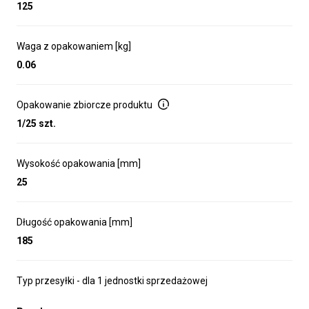
jakości produktów i standardu obsługi klienta,
125
priorytetem — jego zadowolenie. Jakością, ceną
i nowoczesnym wzornictwem naszych produktów
wygrywamy z silnymi konkurentami zagranicznymi,
Waga z opakowaniem [kg]
promując jednocześnie polskie produkty i całkowicie polski
0.06
kapitał za granicą.
Opakowanie zbiorcze produktu
1/25 szt.
Wysokość opakowania [mm]
25
Długość opakowania [mm]
185
Typ przesyłki - dla 1 jednostki sprzedażowej