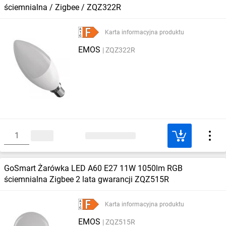
ściemnialna / Zigbee / ZQZ322R
Karta informacyjna produktu
EMOS
ZQZ322R
GoSmart Żarówka LED A60 E27 11W 1050lm RGB
ściemnialna Zigbee 2 lata gwarancji ZQZ515R
Karta informacyjna produktu
EMOS
ZQZ515R