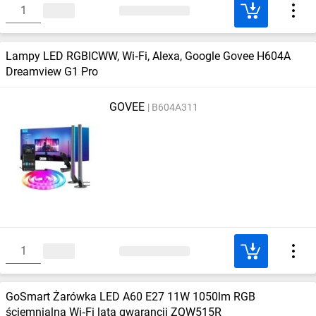
Lampy LED RGBICWW, Wi‑Fi, Alexa, Google Govee H604A
Dreamview G1 Pro
GOVEE
B604A311
GoSmart Żarówka LED A60 E27 11W 1050lm RGB
ściemnialna Wi‑Fi lata gwarancji ZQW515R