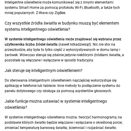
Inteligentne oświetlenie może komunikować się z innymi elementami
systemu Smart Home za pomocą protokołu Wi-Fi, Bluetooth, a także tych
mniej popularnych: Z-Wave czy ZigBee.
Czy wszystkie źródła światła w budynku muszą być elementem
systemu inteligentnego oświetlenia?
W systemie inteligentnego oświetlenia może znajdować się wybrana przez
użytkownika liczba źródeł światła
(nawet kilkadziesiąt). Nic nie stoi na
przeszkodzie, aby była to tylko część z wykorzystywanych w domu lamp i
żarówek. Wówczas steruje się zdalnie jedynie niektórymi źródłami światła, a
pozostałe są włączane i wyłączane w sposób tradycyjny.
Jak steruje się inteligentnym oświetleniem?
Do sterowania inteligentnym oświetleniem najczęściej wykorzystuje się
aplikację w telefonie lub tablecie. Inne metody to podłączenie systemu do
panelu dotykowego czy obsługa za pomocą asystentów głosowych.
Jakie funkcje można ustawiać w systemie inteligentnego
oświetlenia?
W systemie inteligentnego oświetlenia można: tworzyć harmonogramy, na
podstawie których światło będzie włączane i wyłączane o określonej porze;
zmieniać temperaturę barwową światła; ściemniać i rozjaśniać światło.