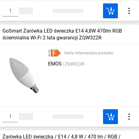
GoSmart Żarówka LED świeczka E14 4,8W 470lm RGB
ściemnialna Wi‑Fi 2 lata gwarancji ZQW322R
Karta informacyjna produktu
EMOS
ZQW322R
Żarówka LED świeczka / E14 / 4,8 W / 470 lm / RGB /