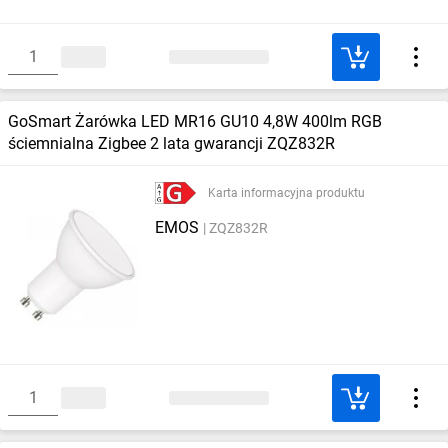
GoSmart Żarówka LED MR16 GU10 4,8W 400lm RGB
ściemnialna Zigbee 2 lata gwarancji ZQZ832R
Karta informacyjna produktu
EMOS
ZQZ832R