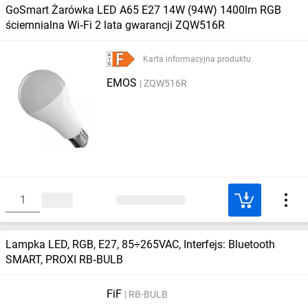
GoSmart Żarówka LED A65 E27 14W (94W) 1400lm RGB
ściemnialna Wi‑Fi 2 lata gwarancji ZQW516R
Karta informacyjna produktu
EMOS
ZQW516R
Lampka LED, RGB, E27, 85÷265VAC, Interfejs: Bluetooth
SMART, PROXI RB‑BULB
FiF
RB-BULB