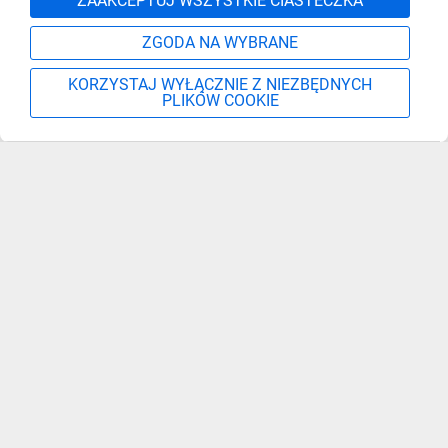
ZAAKCEPTUJ WSZYSTKIE CIASTECZKA
ZGODA NA WYBRANE
KORZYSTAJ WYŁĄCZNIE Z NIEZBĘDNYCH
PLIKÓW COOKIE
Szukaj
Moje konto
Start
Więcej
Zapisz się, aby otrzymać informacje o nowościach,
promocjach i wyprzedażach
Podaj adres e-mail