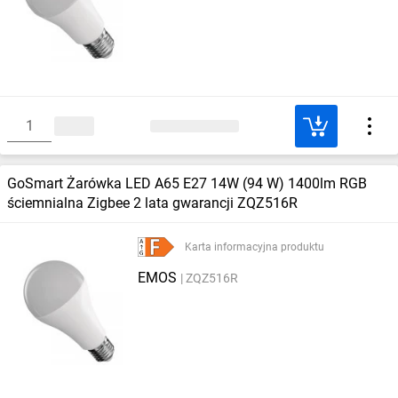
GoSmart Żarówka LED A65 E27 14W (94 W) 1400lm RGB
ściemnialna Zigbee 2 lata gwarancji ZQZ516R
Karta informacyjna produktu
EMOS
ZQZ516R