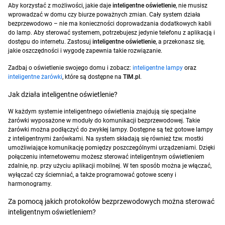
Aby korzystać z możliwości, jakie daje
inteligentne oświetlenie
, nie musisz
wprowadzać w domu czy biurze poważnych zmian. Cały system działa
bezprzewodowo – nie ma konieczności doprowadzania dodatkowych kabli
do lamp. Aby sterować systemem, potrzebujesz jedynie telefonu z aplikacją i
dostępu do internetu. Zastosuj
inteligentne oświetlenie
, a przekonasz się,
jakie oszczędności i wygodę zapewnia takie rozwiązanie.
Zadbaj o oświetlenie swojego domu i zobacz:
inteligentne lampy
oraz
inteligentne żarówki
, które są dostępne na
TIM.pl
.
Jak działa inteligentne oświetlenie?
W każdym systemie inteligentnego oświetlenia znajdują się specjalne
żarówki wyposażone w moduły do komunikacji bezprzewodowej. Takie
żarówki można podłączyć do zwykłej lampy. Dostępne są też gotowe lampy
z inteligentnymi żarówkami. Na system składają się również tzw. mostki
umożliwiające komunikację pomiędzy poszczególnymi urządzeniami. Dzięki
połączeniu internetowemu możesz sterować inteligentnym oświetleniem
zdalnie, np. przy użyciu aplikacji mobilnej. W ten sposób można je włączać,
wyłączać czy ściemniać, a także programować gotowe sceny i
harmonogramy.
Za pomocą jakich protokołów bezprzewodowych można sterować
inteligentnym oświetleniem?