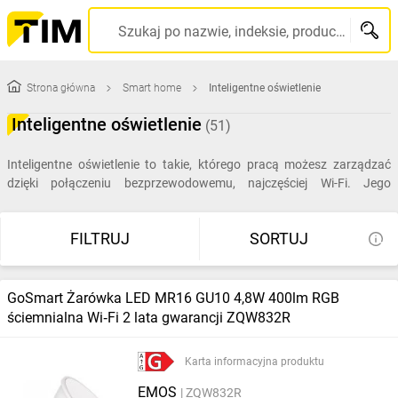
Szukaj po nazwie, indeksie, producencie, kodzie kreskowym...
Strona główna
Smart home
Inteligentne oświetlenie
Inteligentne oświetlenie
(51)
Inteligentne oświetlenie to takie, którego pracą możesz zarządzać
dzięki połączeniu bezprzewodowemu, najczęściej Wi-Fi. Jego
podstawą są inteligentne żarówki, kupowane osobno lub
zintegrowane z lampami. Systemem inteligentnego
FILTRUJ
SORTUJ
oświetlenia można zarządzać zdalnie z dowolnego miejsca na świecie
– pozwala to m.in. zadbać o niższe zużycie energii i bezpieczeństwo.
GoSmart Żarówka LED MR16 GU10 4,8W 400lm RGB
ściemnialna Wi‑Fi 2 lata gwarancji ZQW832R
Karta informacyjna produktu
EMOS
ZQW832R