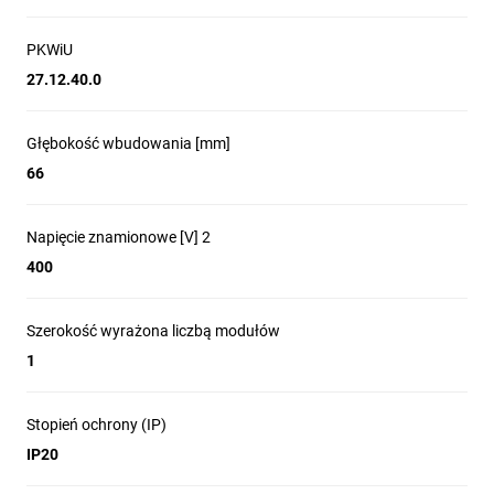
Zastosowanie produktu
PKWiU
Sygnalizacja obecności napięcia w rozdzielnicach
27.12.40.0
mieszkaniowych, komercyjnych i przemysłowych.
Monitoring faz w szafach sterowniczych maszyn i
Głębokość wbudowania [mm]
urządzeń produkcyjnych.
66
Systemy kontroli zasilania i zabezpieczenia niewielkich
odbiorników elektrycznych przy użyciu wymiennych
bezpieczników topikowych.
Napięcie znamionowe [V] 2
Wykorzystanie w instalacjach, gdzie wymagana jest
400
szybka diagnostyka przerwy w obwodzie poprzez
widoczne wskaźniki LED.
Szerokość wyrażona liczbą modułów
Montaż w panelach modułowych o szerokości 1 moduł —
1
instalacja wykonywana przez uprawnionego elektryka.
Stopień ochrony (IP)
IP20