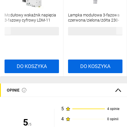
Modułowy wskaźnik napięcia
Lampka modułowa 3-fazowa
3-fazowy cyfrowy LDM-11
czerwona/zielona/żółta 230-
EXT10000316
400V AC LKM-01-40
95,58 zł
brutto
34,27 zł
brutto
EXT10000039
DO KOSZYKA
DO KOSZYKA
OPINIE
5
4 opinie
4
5
0 opinii
/5