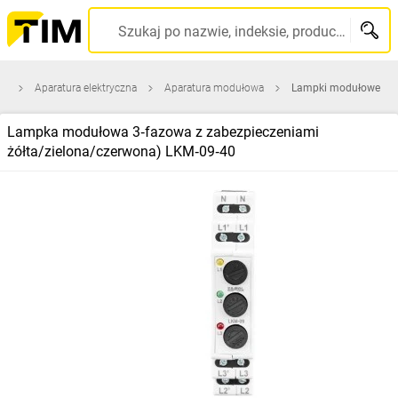
Szukaj po nazwie, indeksie, producencie, kodzie kreskowym...
na
Aparatura elektryczna
Aparatura modułowa
Lampki modułowe
Lampka modułowa 3‑fazowa z zabezpieczeniami
żółta/zielona/czerwona) LKM‑09‑40