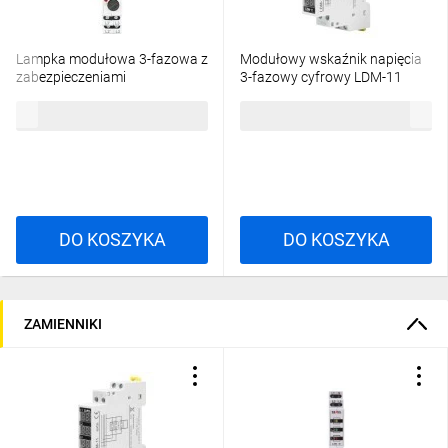
Lampka modułowa 3-fazowa z
Modułowy wskaźnik napięcia
zabezpieczeniami
3-fazowy cyfrowy LDM-11
żółta/zielona/czerwona) LKM-
EXT10000316
80,49 zł
brutto
95,58 zł
brutto
09-40
DO KOSZYKA
DO KOSZYKA
ZAMIENNIKI