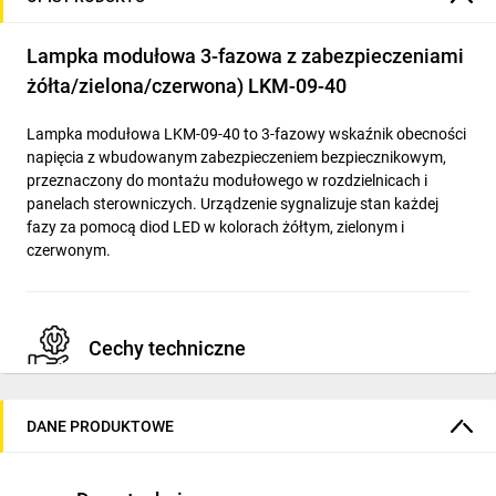
Lampka modułowa 3-fazowa z zabezpieczeniami
żółta/zielona/czerwona) LKM-09-40
Lampka modułowa LKM-09-40 to 3-fazowy wskaźnik obecności
napięcia z wbudowanym zabezpieczeniem bezpiecznikowym,
przeznaczony do montażu modułowego w rozdzielnicach i
panelach sterowniczych. Urządzenie sygnalizuje stan każdej
fazy za pomocą diod LED w kolorach żółtym, zielonym i
czerwonym.
Cechy techniczne
Rodzaj napięcia: AC; napięcie znamionowe: 230 V / 400 V.
DANE PRODUKTOWE
Źródło światła: LED — diodowe wskaźniki faz (żółta,
zielona, czerwona) informujące o obecności napięcia i
przerwach w obwodzie spowodowanych uszkodzeniem