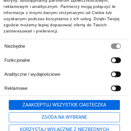
witryny, udostępniamy partnerom społecznościowym,
reklamowym i analitycznym. Partnerzy mogą połączyć te
Pobierz naszą aplikację mobilną:
informacje z innymi danymi otrzymanymi od Ciebie lub
uzyskanymi podczas korzystania z ich usług. Dzięki Twojej
zgodzie możemy lepiej dopasować ofertę do Twoich
zainteresowań i preferencji.
Wybór
Niezbędne
zgody
Funkcjonalne
Analityczne / wydajnościowe
Reklamowe
Biuro Obsługi Klienta:
lub
801 500 700
71 37 61 600
Zgłoś
ZAAKCEPTUJ WSZYSTKIE CIASTECZKA
pn.-pt. 8:00-16:00
Formularz kontaktowy
ZGODA NA WYBRANE
KORZYSTAJ WYŁĄCZNIE Z NIEZBĘDNYCH