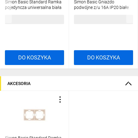
Simon Basic Standard Ramka
Simon Basic Gniazdo
pojedyncza uniwersalna biała
podwójne z/u 16A IP20 białe
BMR1/11
BMGZ2M.01/11
4,87 zł
brutto
22,42 zł
brutto
DO KOSZYKA
DO KOSZYKA
AKCESORIA