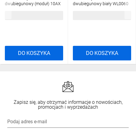
dwubiegunowy (moduł) 10AX
dwubiegunowy biały WL0060
250V szybkozłącza, czarny
37,28 zł
brutto
25,45 zł
brutto
mat DW2.01/49
DO KOSZYKA
DO KOSZYKA
Zapisz się, aby otrzymać informacje o nowościach,
promocjach i wyprzedażach
Podaj adres e-mail