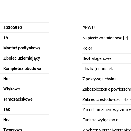
85366990
PKWiU
16
Napięcie znamionowe [V]
Montaż podtynkowy
Kolor
Z bolec uziemiający
Bezhalogenowe
Kompletna obudowa
Liczba jednostek
Nie
Z pokrywą uchylną
Wtykowe
Zabezpieczenie powierzchn
samozaciskowe
Zakres częstotliwości [Hz]
Tak
Z mechanizmem wyrzutu w
Nie
Funkcja wyłączania
Tworzywo
Z ochroną przeciwprzepię