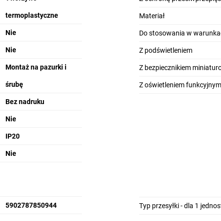
termoplastyczne
Materiał
Nie
Do stosowania w warunka
Nie
Z podświetleniem
Montaż na pazurki i
Z bezpiecznikiem miniatu
śrubę
Z oświetleniem funkcyjny
Bez nadruku
Nie
IP20
Nie
5902787850944
Typ przesyłki - dla 1 jedno