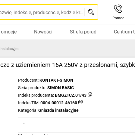
Szukaj po nazwie, indeksie, producencie, kodzie kreskowym...
Pomoc
romocje
Nowości
Strefa porad
Centrum 
instalacyjne
cze z uziemieniem 16A 250V z przesłonami, szyb
Producent:
KONTAKT-SIMON
Seria produktu:
SIMON BASIC
Indeks producenta:
BMGZ1CZ.01/43
Indeks TIM:
0004-00012-46160
Kategoria:
Gniazda instalacyjne