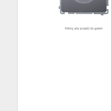
Ochrona odgromowa
Pompy ciepła
Osprzęt łączeniowy
Kliknij, aby przejść do galerii
Ogrzewanie
Elektronarzędzia i mierniki
Domofony i dzwonki
Alarmy, monitoring, komunikacja
Napędy elektryczne
Pneumatyka
Dom i ogród
Klimatyzacja