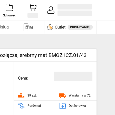
Zaloguj się / Załóż konto
i odkryj
Schowek
Usług
kozłącza, srebrny mat BMGZ1CZ.01/43
Cena:
39 szt.
Wysyłamy w 72h
Porównaj
Do Schowka