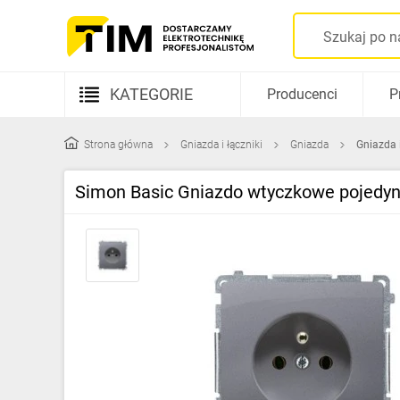
KATEGORIE
Producenci
P
Aparatura elektryczna
Strona główna
Gniazda i łączniki
Gniazda
Gniazda 
Kable i przewody
Simon Basic Gniazdo wtyczkowe pojedyn
Rozdzielnice i obudowy
Elementy prowadzenia kabli
Fotowoltaika
Gniazda i łączniki
Źródła światła
Oprawy oświetleniowe