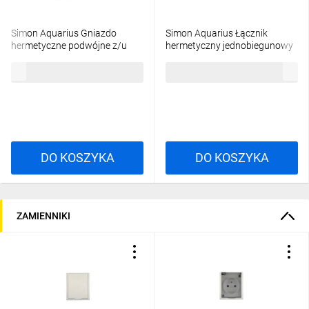
Simon Aquarius Gniazdo
Simon Aquarius Łącznik
hermetyczne podwójne z/u
hermetyczny jednobiegunowy
IP54 z klapką pełną białe
IP54 biały AQW1/11
33,80 zł
brutto
15,51 zł
brutto
AQGZ1-2/11
DO KOSZYKA
DO KOSZYKA
ZAMIENNIKI