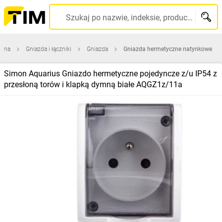
Szukaj po nazwie, indeksie, producencie, kodzie kreskowym...
ówna
Gniazda i łączniki
Gniazda
Gniazda hermetyczne natynkowe
Simon Aquarius Gniazdo hermetyczne pojedyncze z/u IP54 z
przesłoną torów i klapką dymną białe AQGZ1z/11a