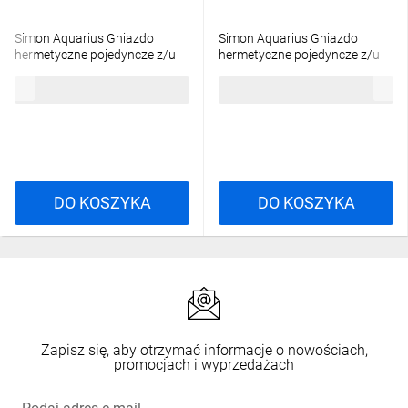
Simon Aquarius Gniazdo
Simon Aquarius Gniazdo
hermetyczne pojedyncze z/u
hermetyczne pojedyncze z/u
IP54 z klapką pełną białe
IP54 z klapką transparentną
18,06 zł
brutto
18,06 zł
brutto
AQGZ1/11
białe AQGZ1/11a
DO KOSZYKA
DO KOSZYKA
Zapisz się, aby otrzymać informacje o nowościach,
promocjach i wyprzedażach