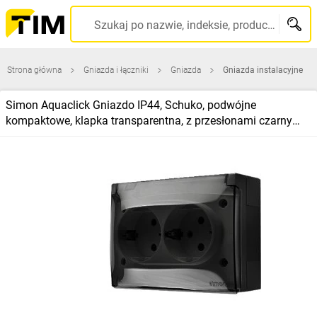
Szukaj po nazwie, indeksie, producencie, kodzie kreskowym...
Strona główna
Gniazda i łączniki
Gniazda
Gniazda instalacyjne
Simon Aquaclick Gniazdo IP44, Schuko, podwójne
kompaktowe, klapka transparentna, z przesłonami czarny
ACGSZ2Z/49A