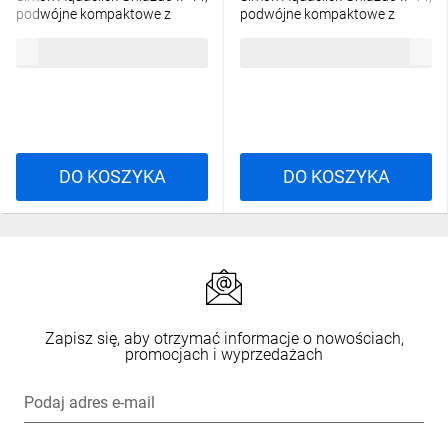
podwójne kompaktowe z
podwójne kompaktowe z
uziem., klapka w kolorze
uziem., klapka transparentna
44,62 zł
brutto
38,49 zł
brutto
czarny ACGZ2/49
czarny ACGZ2/49A
DO KOSZYKA
DO KOSZYKA
Zapisz się, aby otrzymać informacje o nowościach,
promocjach i wyprzedażach
Podaj adres e-mail