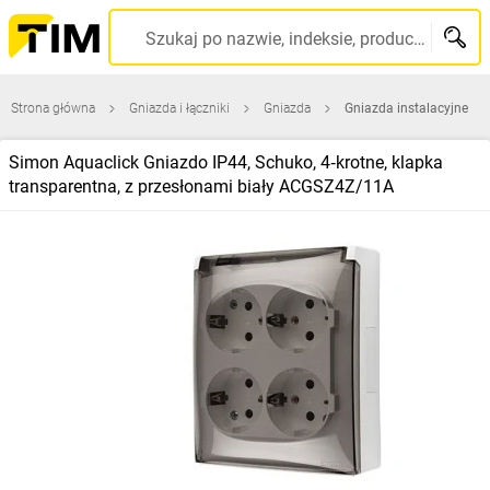
Szukaj po nazwie, indeksie, producencie, kodzie kreskowym...
Strona główna
Gniazda i łączniki
Gniazda
Gniazda instalacyjne
Simon Aquaclick Gniazdo IP44, Schuko, 4‑krotne, klapka
transparentna, z przesłonami biały ACGSZ4Z/11A