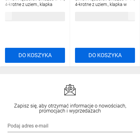
4-krotne z uziem., klapka
4-krotne z uziem., klapka w
transparentna biały
kolorze biały ACGZ4/11
49,03 zł
brutto
49,03 zł
brutto
ACGZ4/11A
DO KOSZYKA
DO KOSZYKA
Zapisz się, aby otrzymać informacje o nowościach,
promocjach i wyprzedażach
Podaj adres e-mail