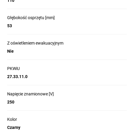
110
Wygodne użytkowanie
Nie
Głębokość osprzętu [mm]
Maksymalnie odchylona klapka blokuje
Zac
53
się w górnej pozycji ułatwiając
w cent
podłączenie urządzeń.
trzyma
Z oświetleniem ewakuacyjnym
Nie
PKWiU
27.33.11.0
Napięcie znamionowe [V]
250
Kolor
Czarny