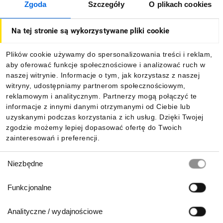
Zgoda
Szczegóły
O plikach cookies
O firmie
Na tej stronie są wykorzystywane pliki cookie
Dla kupujących
Plików cookie używamy do spersonalizowania treści i reklam,
aby oferować funkcje społecznościowe i analizować ruch w
Informacje
naszej witrynie. Informacje o tym, jak korzystasz z naszej
witryny, udostępniamy partnerom społecznościowym,
reklamowym i analitycznym. Partnerzy mogą połączyć te
Pobierz naszą aplikację mobilną:
informacje z innymi danymi otrzymanymi od Ciebie lub
uzyskanymi podczas korzystania z ich usług. Dzięki Twojej
zgodzie możemy lepiej dopasować ofertę do Twoich
zainteresowań i preferencji.
Wybór
Niezbędne
zgody
Funkcjonalne
Analityczne / wydajnościowe