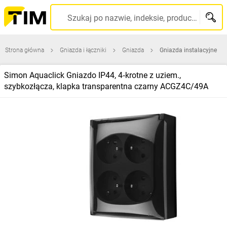
Szukaj po nazwie, indeksie, producencie, kodzie kreskowym...
Strona główna
Gniazda i łączniki
Gniazda
Gniazda instalacyjne
Simon Aquaclick Gniazdo IP44, 4‑krotne z uziem.,
szybkozłącza, klapka transparentna czarny ACGZ4C/49A