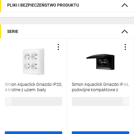
PLIKI I BEZPIECZEŃSTWO PRODUKTU
SERIE
Simon Aquaclick Gniazdo IP20,
Simon Aquaclick Gniazdo IP44,
4-krotne z uziem. biały
podwójne kompaktowe z
ACGZN4/11
uziem., klapka w kolorze
47,17 zł
brutto
44,62 zł
brutto
czarny ACGZ2/49