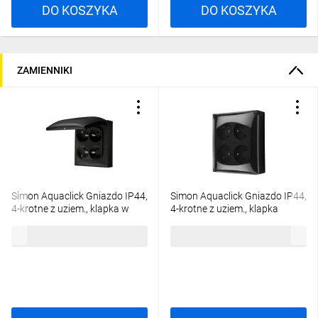
DO KOSZYKA
DO KOSZYKA
ZAMIENNIKI
Simon Aquaclick Gniazdo IP44,
Simon Aquaclick Gniazdo IP44,
4-krotne z uziem., klapka w
4-krotne z uziem., klapka
kolorze czarny ACGZ4/49
transparentna czarny
72,39 zł
brutto
65,01 zł
brutto
ACGZ4/49A