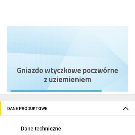
Gniazdo wtyczkowe poczwórne
z uziemieniem
kolor
czarny mat
16A
DANE PRODUKTOWE
klapka w kolorze
czarny mat
Dane techniczne