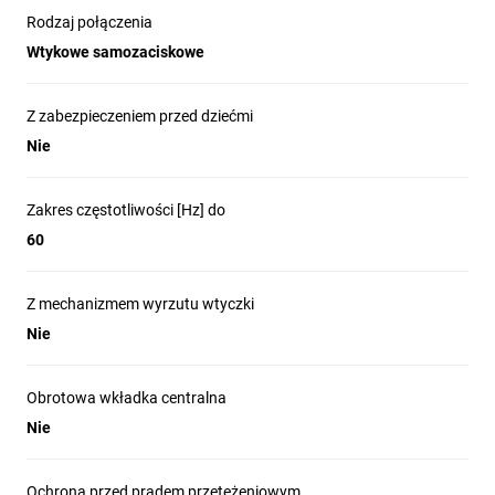
Rodzaj połączenia
Wtykowe samozaciskowe
Napięcie znamionowe
Zaciski
250 V
szybkozłącza
Z zabezpieczeniem przed dziećmi
Nie
Zakres częstotliwości [Hz] do
Pozostałe dane techniczne
60
produktu
Z mechanizmem wyrzutu wtyczki
Podświetlenie:
nie
Nie
Liczba modulów:
1
Zakres częstotliwości:
50‑60 Hz
Obrotowa wkładka centralna
Liczba jednostek:
4
Nie
Przesłony otworów prądowych:
nie
Rodzaj materiału:
tworzywo sztuczne, ABS, PC,
Ochrona przed prądem przetężeniowym