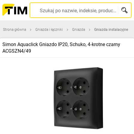
Szukaj po nazwie, indeksie, producencie, kodzie kreskowym...
Strona główna
Gniazda i łączniki
Gniazda
Gniazda instalacyjne
Simon Aquaclick Gniazdo IP20, Schuko, 4‑krotne czarny
ACGSZN4/49