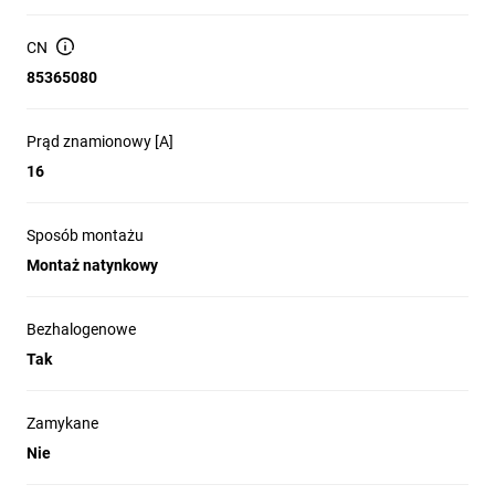
CN
Wtyczkowe gniazdo natynkowe
85365080
IP20
Prąd znamionowy [A]
Poznaj gniazdo natynkowe z serii
Simon
16
Aquaclick,
stworzone z myślą
o bezpieczeństwie i wygodzie użytkowania.
Szybki montaż, łatwe mocowanie przewodów.
Sposób montażu
Sprawdzi się idealnie w domu, w warsztacie czy
Montaż natynkowy
pomieszczeniu typu loft. Szczelna konstrukcja
sprawia, że gniazdo jest odporne na kontakt
Bezhalogenowe
z ciałami stałymi (takimi jak owady) oraz że
niebezpieczne elementy wewnątrz nie dostaną
Tak
się przypadkowo do rąk użytkownika.
Zamykane
Nie