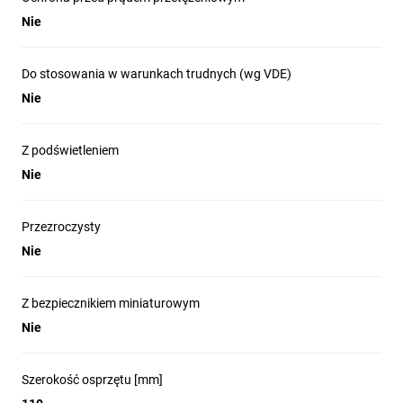
Nie
Przesłony otworów prądowych:
nie
Rodzaj materiału:
tworzywo sztuczne, ABS, PC,
bezhalogenowe
Do stosowania w warunkach trudnych (wg VDE)
Nie
Z podświetleniem
Nie
Przezroczysty
Seria
Simon Aquaclick
łączy w sobie
Nie
estetyczny wygląd i ochronę przed czynnikami
zewnętrznymi. Stopień ochrony
IP20
gwarantuje poczucie bezpieczeństwa
Z bezpiecznikiem miniaturowym
w miejscach, gdzie łączniki i gniazda mogą mieć
Nie
kontakt z wodą czy pyłem – w łazience,
na elewacji czy w warsztacie. Łatwe i intuicyjne
Szerokość osprzętu [mm]
mocowanie oraz estetyczna konstrukcja