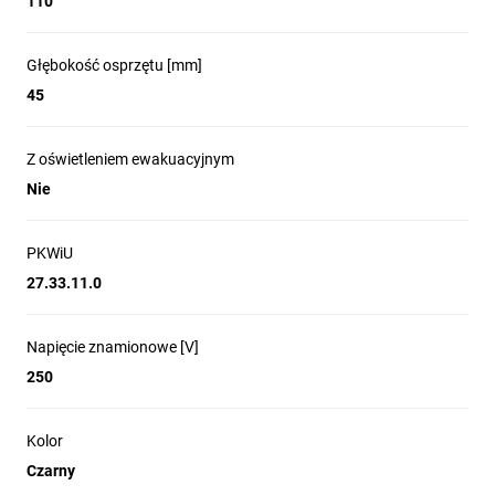
sprawiają, że mogą być używane przez każdego.
110
Głębokość osprzętu [mm]
45
Wygodne użytkowanie
Nie
Maksymalnie odchylona klapka blokuje
Zac
Z oświetleniem ewakuacyjnym
się w górnej pozycji ułatwiając
w cent
Nie
podłączenie urządzeń.
trzyma
PKWiU
27.33.11.0
Napięcie znamionowe [V]
250
Kolor
Czarny