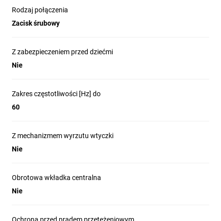
Rodzaj połączenia
Prąd znamionowy
Stopień ochrony IP
16 A
IP20
Zacisk śrubowy
Z zabezpieczeniem przed dziećmi
Nie
Napięcie znamionowe
Zaciski
250 V
zaciski śrubowe
Zakres częstotliwości [Hz] do
60
Z mechanizmem wyrzutu wtyczki
Pozostałe dane techniczne
Nie
produktu
Obrotowa wkładka centralna
Podświetlenie:
nie
Nie
Liczba modulów:
1
Zakres częstotliwości:
50‑60 Hz
Ochrona przed prądem przetężeniowym
Liczba jednostek:
4