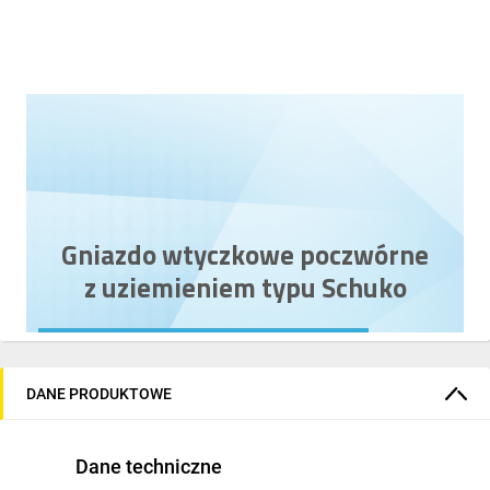
Gniazdo wtyczkowe poczwórne
z uziemieniem typu Schuko
kolor
czarny mat
16A
DANE PRODUKTOWE
klapka w kolorze
czarny mat
Dane techniczne