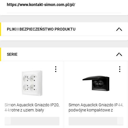
https://www.kontakt-simon.com.pl/pl/
PLIKI I BEZPIECZEŃSTWO PRODUKTU
SERIE
Simon Aquaclick Gniazdo IP20,
Simon Aquaclick Gniazdo IP44,
4-krotne z uziem. biały
podwójne kompaktowe z
ACGZN4/11
uziem., klapka w kolorze
47,17 zł
brutto
44,62 zł
brutto
czarny ACGZ2/49