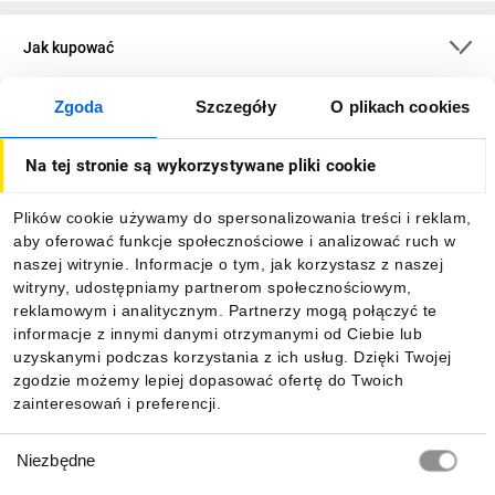
Jak kupować
Zgoda
Szczegóły
O plikach cookies
O firmie
Na tej stronie są wykorzystywane pliki cookie
Dla kupujących
Plików cookie używamy do spersonalizowania treści i reklam,
aby oferować funkcje społecznościowe i analizować ruch w
Informacje
naszej witrynie. Informacje o tym, jak korzystasz z naszej
witryny, udostępniamy partnerom społecznościowym,
reklamowym i analitycznym. Partnerzy mogą połączyć te
Pobierz naszą aplikację mobilną:
informacje z innymi danymi otrzymanymi od Ciebie lub
uzyskanymi podczas korzystania z ich usług. Dzięki Twojej
zgodzie możemy lepiej dopasować ofertę do Twoich
zainteresowań i preferencji.
Wybór
Niezbędne
zgody