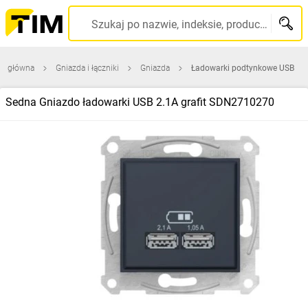
Szukaj po nazwie, indeksie, producencie, kodzie kreskowym...
na główna
Gniazda i łączniki
Gniazda
Ładowarki podtynkowe USB
Sedna Gniazdo ładowarki USB 2.1A grafit SDN2710270