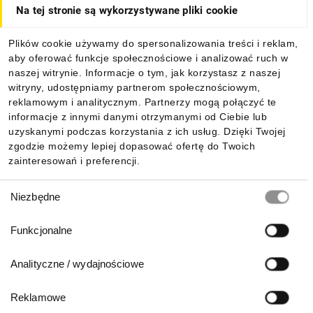
Na tej stronie są wykorzystywane pliki cookie
Dla kupujących
Plików cookie używamy do spersonalizowania treści i reklam,
aby oferować funkcje społecznościowe i analizować ruch w
Informacje
naszej witrynie. Informacje o tym, jak korzystasz z naszej
witryny, udostępniamy partnerom społecznościowym,
reklamowym i analitycznym. Partnerzy mogą połączyć te
Pobierz naszą aplikację mobilną:
informacje z innymi danymi otrzymanymi od Ciebie lub
uzyskanymi podczas korzystania z ich usług. Dzięki Twojej
zgodzie możemy lepiej dopasować ofertę do Twoich
zainteresowań i preferencji.
Wybór
Niezbędne
zgody
Funkcjonalne
Analityczne / wydajnościowe
Reklamowe
Biuro Obsługi Klienta: