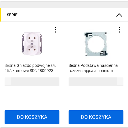
SERIE
Sedna Gniazdo podwójne z/u
Sedna Podstawa naścienna
16A kremowe SDN2800923
rozszerzająca aluminium
SDN6100260
13,48 zł
brutto
50,47 zł
brutto
DO KOSZYKA
DO KOSZYKA