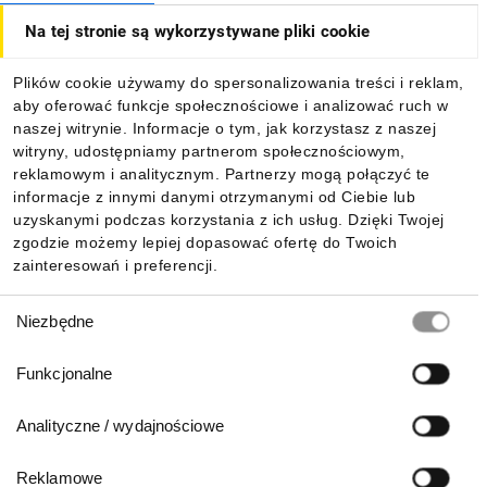
Na tej stronie są wykorzystywane pliki cookie
Dla kupujących
Plików cookie używamy do spersonalizowania treści i reklam,
aby oferować funkcje społecznościowe i analizować ruch w
Informacje
naszej witrynie. Informacje o tym, jak korzystasz z naszej
witryny, udostępniamy partnerom społecznościowym,
reklamowym i analitycznym. Partnerzy mogą połączyć te
Pobierz naszą aplikację mobilną:
informacje z innymi danymi otrzymanymi od Ciebie lub
uzyskanymi podczas korzystania z ich usług. Dzięki Twojej
zgodzie możemy lepiej dopasować ofertę do Twoich
zainteresowań i preferencji.
Wybór
Niezbędne
zgody
Funkcjonalne
Analityczne / wydajnościowe
Reklamowe
Biuro Obsługi Klienta: