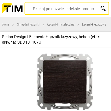
Szukaj po nazwie, indeksie, producencie, kodzie kreskowym...
 główna
Gniazda i łączniki
Łączniki instalacyjne
Łączniki krzyżowe
Sedna Design i Elements Łącznik krzyżowy, heban (efekt
drewna) SDD181107U