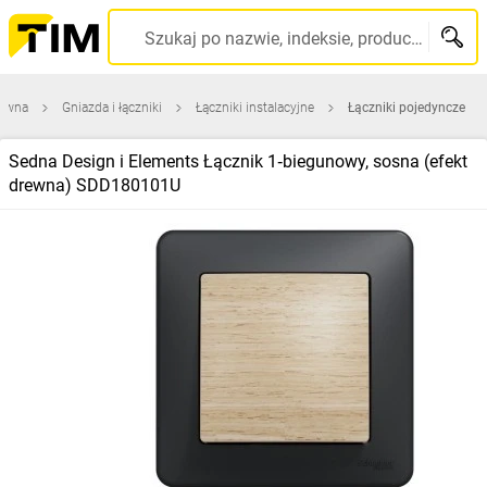
Szukaj po nazwie, indeksie, producencie, kodzie kreskowym...
łówna
Gniazda i łączniki
Łączniki instalacyjne
Łączniki pojedyncze
Sedna Design i Elements Łącznik 1‑biegunowy, sosna (efekt
drewna) SDD180101U