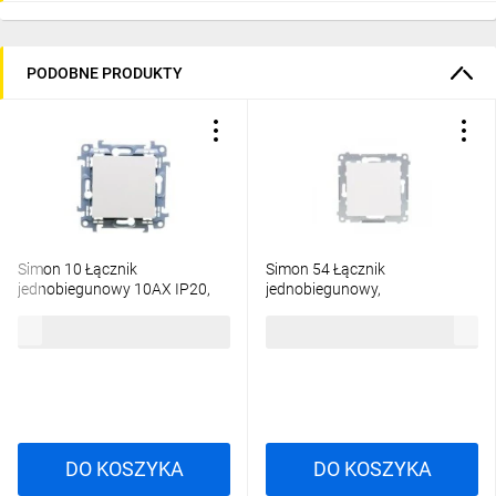
PODOBNE PRODUKTY
Simon 10 Łącznik
Simon 54 Łącznik
jednobiegunowy 10AX IP20,
jednobiegunowy,
szybkozłącza, biały
szybkozłącza, biały
10,93 zł
brutto
22,52 zł
brutto
CW1C.01/11
DW1.01/11
DO KOSZYKA
DO KOSZYKA