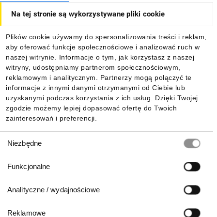
Na tej stronie są wykorzystywane pliki cookie
Dla kupujących
Plików cookie używamy do spersonalizowania treści i reklam,
aby oferować funkcje społecznościowe i analizować ruch w
Informacje
naszej witrynie. Informacje o tym, jak korzystasz z naszej
witryny, udostępniamy partnerom społecznościowym,
reklamowym i analitycznym. Partnerzy mogą połączyć te
Pobierz naszą aplikację mobilną:
informacje z innymi danymi otrzymanymi od Ciebie lub
uzyskanymi podczas korzystania z ich usług. Dzięki Twojej
zgodzie możemy lepiej dopasować ofertę do Twoich
zainteresowań i preferencji.
Wybór
Niezbędne
zgody
Funkcjonalne
Analityczne / wydajnościowe
Reklamowe
Biuro Obsługi Klienta: