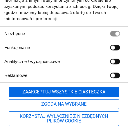
informacje z innymi danymi otrzymanymi od Ciebie lub
uzyskanymi podczas korzystania z ich usług. Dzięki Twojej
zgodzie możemy lepiej dopasować ofertę do Twoich
zainteresowań i preferencji.
Wybór
Niezbędne
zgody
Funkcjonalne
Analityczne / wydajnościowe
Reklamowe
Biuro Obsługi Klienta:
lub
801 500 700
71 37 61 600
Zgłoś
ZAAKCEPTUJ WSZYSTKIE CIASTECZKA
pn.-pt. 8:00-16:00
Formularz kontaktowy
ZGODA NA WYBRANE
KORZYSTAJ WYŁĄCZNIE Z NIEZBĘDNYCH
PLIKÓW COOKIE
Szukaj
Moje konto
Start
Więcej