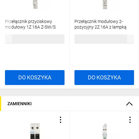
Przełącznik przyciskowy
Przełącznik modułowy 2-
modułowy 1Z 16A Z-SW/S
pozycyjny 2Z 16A z lampką
276300
sygnalizacyjną 230V AC/DC Z-
60,04 zł
brutto
120,74 zł
brutto
SWL230/SS 276306
DO KOSZYKA
DO KOSZYKA
ZAMIENNIKI