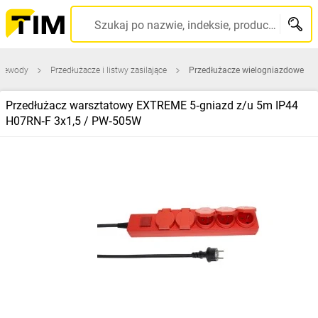
Szukaj po nazwie, indeksie, producencie, kodzie kreskowym...
przewody
Przedłużacze i listwy zasilające
Przedłużacze wielogniazdowe
Przedłużacz warsztatowy EXTREME 5‑gniazd z/u 5m IP44
H07RN‑F 3x1,5 / PW‑505W