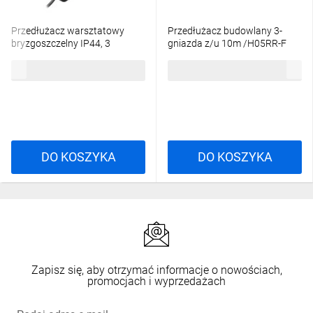
Przedłużacz warsztatowy
Przedłużacz budowlany 3-
bryzgoszczelny IP44, 3
gniazda z/u 10m /H05RR-F
gniazda 2P+Z IP44, przewód
3x2,5/ IP54 czarny/czerwony
63,70 zł
brutto
240,21 zł
brutto
gumowy, H05RR-F 3x1,5mm²,
W-01174
długość 5m,OR-AE-13295/5M
DO KOSZYKA
DO KOSZYKA
Zapisz się, aby otrzymać informacje o nowościach,
promocjach i wyprzedażach