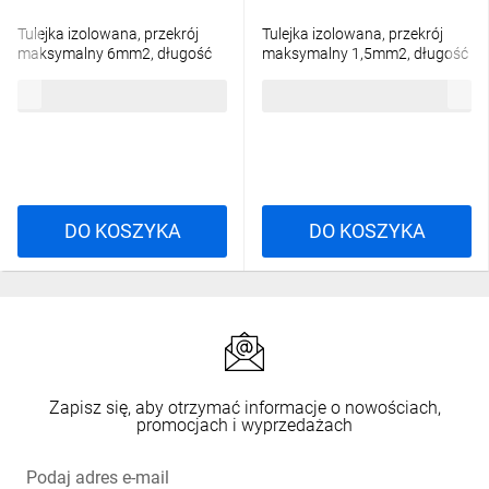
Tulejka izolowana, przekrój
Tulejka izolowana, przekrój
maksymalny 6mm2, długość
maksymalny 1,5mm2, długość
miedzianej tulejki 12mm, 100
miedzianej tulejki 10mm, 100
14,12 zł
brutto
7,33 zł
brutto
sztuk.,OR-KK-8100/6/12
sztuk.,OR-KK-8100/1,5/10
DO KOSZYKA
DO KOSZYKA
Zapisz się, aby otrzymać informacje o nowościach,
promocjach i wyprzedażach
Podaj adres e-mail