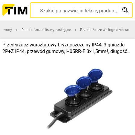
Szukaj po nazwie, indeksie, producencie, kodzie kreskowym...
przewody
Przedłużacze i listwy zasilające
Przedłużacze wielogniazdowe
Przedłużacz warsztatowy bryzgoszczelny IP44, 3 gniazda
2P+Z IP44, przewód gumowy, H05RR‑F 3x1,5mm², długość
5m,OR‑AE‑13295/5M