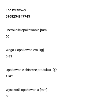
wyposażony w kabel 3x1,5mm2 o długości 5 m i izolacji typu
H05RR-F.
Kod kreskowy
5908254847745
Urządzenie wyposażone jest w zawieszkę, która umożliwia
wygodne zamocowanie przedłużacza w bezpiecznym miejscu, a
także otwory do stałego montażu na stanowisku pracy, co
Szerokość opakowania [mm]
zwiększa jego funkcjonalność i stabilność.
60
Wymiary przedłużacza wynoszą 130x273x72 mm.
Waga z opakowaniem [kg]
0.81
Opakowanie zbiorcze produktu
1 szt.
Wysokość opakowania [mm]
60