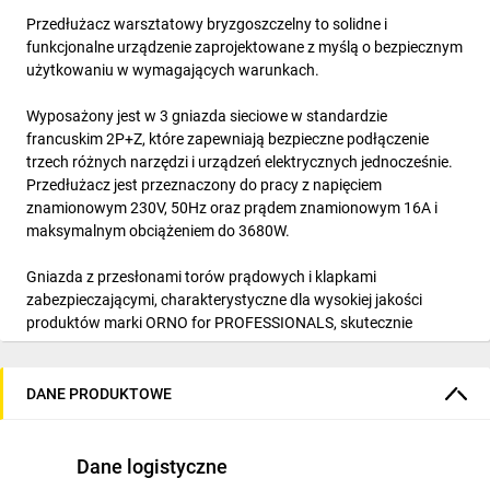
Przedłużacz warsztatowy bryzgoszczelny to solidne i
funkcjonalne urządzenie zaprojektowane z myślą o bezpiecznym
użytkowaniu w wymagających warunkach.
Wyposażony jest w 3 gniazda sieciowe w standardzie
francuskim 2P+Z, które zapewniają bezpieczne podłączenie
trzech różnych narzędzi i urządzeń elektrycznych jednocześnie.
Przedłużacz jest przeznaczony do pracy z napięciem
znamionowym 230V, 50Hz oraz prądem znamionowym 16A i
maksymalnym obciążeniem do 3680W.
Gniazda z przesłonami torów prądowych i klapkami
zabezpieczającymi, charakterystyczne dla wysokiej jakości
produktów marki ORNO for PROFESSIONALS, skutecznie
chronią przed wnikaniem brudu i wilgoci. Stopień ochrony IP44
oznacza, że przedłużacz może być podłączony zarówno w
przestrzeniach wewnętrznych, jak i zewnętrznych.
DANE PRODUKTOWE
Korpus przedłużacza ma prostokątny kształt i wykonany jest z
wytrzymałego tworzywa sztucznego, które zapewnia trwałość i
Dane logistyczne
odporność na uszkodzenia mechaniczne. Przedłużacz jest