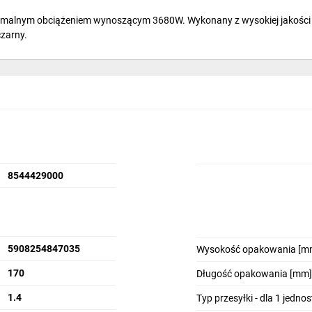
symalnym obciążeniem wynoszącym 3680W. Wykonany z wysokiej jakości
czarny.
8544429000
5908254847035
Wysokość opakowania [m
170
Długość opakowania [mm]
1.4
Typ przesyłki - dla 1 jedno