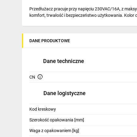
IT, GSM
Przedłużacz pracuje przy napięciu 230VAC/16A, z mak
komfort, trwałość i bezpieczeństwo użytkowania. Kolor 
Odzież ochronna i BHP
Inne
DANE PRODUKTOWE
Budowa i Remont
Elektronika
Dane techniczne
Smart home
CN
Elektromobilność
Telewizja naziemna i satelitarna
Dane logistyczne
Wentylacja i rekuperacja
Kod kreskowy
Szerokość opakowania [mm]
Waga z opakowaniem [kg]