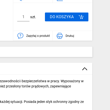
DO KOSZYKA
szt.
Zapytaj o produkt
Drukuj
niezawodności i bezpieczeństwa w pracy. Wyposażony w
wnież przesłony torów prądowych, zapewniające
ażdej sytuacji. Posiada jeden styk ochronny zgodny ze