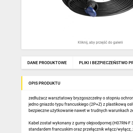
Ochrona odgromowa
Pompy ciepła
Osprzęt łączeniowy
Ogrzewanie
Kliknij, aby przejść do galerii
Elektronarzędzia i mierniki
DANE PRODUKTOWE
PLIKI I BEZPIECZEŃSTWO 
Domofony i dzwonki
Alarmy, monitoring, komunikacja
OPIS PRODUKTU
Napędy elektryczne
zedłużacz warsztatowy bryzgoszczelny o stopniu ochron
Pneumatyka
jedno gniazdo typu francuskiego (2P+Z) z plastikową os
bezpieczne użytkowanie nawet w trudnych warunkach z
Dom i ogród
Kabel został wykonany z gumy olejoodpornej (H07RN-F 3x
Klimatyzacja
standardem francuskim oraz przełącznik włącz/wyłącz, 