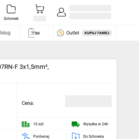
Zaloguj się / Załóż konto
i odkryj
Schowek
Usług
H07RN‑F 3x1,5mm²,
Cena:
10 szt.
Wysyłka w 24h
Porównaj
Do Schowka