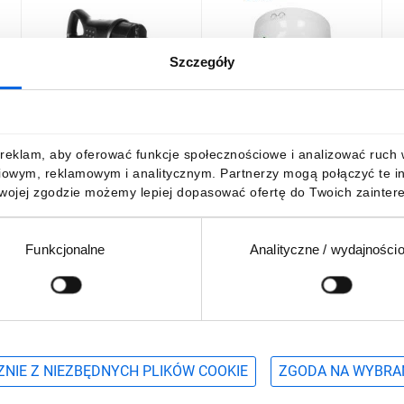
Szczegóły
j
Wtyczka gumowa
Czujnik ruchu 1200W 360
L
przenośna z/u i uchwytem
stopni biały 5 lat gwarancji
1
IP44 16A 250V OR-AE-
OR-CR-203/W
i
1369
m
8,55 zł
brutto
33,49 zł
brutto
8
reklam, aby oferować funkcje społecznościowe i analizować ruch w 
iowym, reklamowym i analitycznym. Partnerzy mogą połączyć te i
Twojej zgodzie możemy lepiej dopasować ofertę do Twoich zaintere
Funkcjonalne
Analityczne / wydajności
DO KOSZYKA
DO KOSZYKA
Podaj adres e-mail
wościach, promocjach i wyprzedażach
NIE Z NIEZBĘDNYCH PLIKÓW COOKIE
ZGODA NA WYBRA