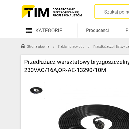
KATEGORIE
Producenci
P
Aparatura elektryczna
Strona główna
Kable i przewody
Przedłużacze i listwy za
Kable i przewody
Przedłużacz warsztatowy bryzgoszczeln
Rozdzielnice i obudowy
230VAC/16A,OR‑AE‑13290/10M
Elementy prowadzenia kabli
Fotowoltaika
Gniazda i łączniki
Źródła światła
Oprawy oświetleniowe