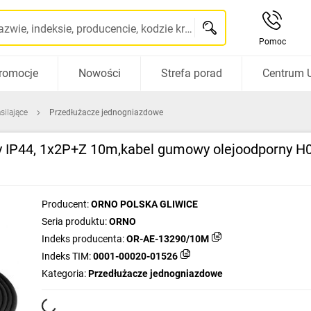
Szukaj po nazwie, indeksie, producencie, kodzie kreskowym...
Pomoc
romocje
Nowości
Strefa porad
Centrum 
silające
Przedłużacze jednogniazdowe
y IP44, 1x2P+Z 10m,kabel gumowy olejoodporny 
Producent:
ORNO POLSKA GLIWICE
Seria produktu:
ORNO
Indeks producenta:
OR-AE-13290/10M
Indeks TIM:
0001-00020-01526
Kategoria:
Przedłużacze jednogniazdowe