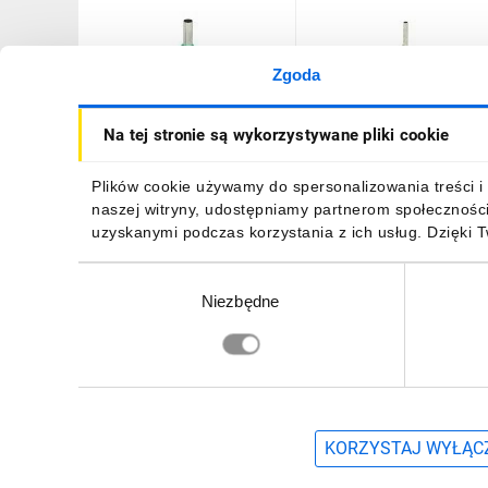
Zgoda
Tulejka izolowana, przekrój
Tulejka izolowana, przekró
Na tej stronie są wykorzystywane pliki cookie
maksymalny 6mm2,
maksymalny 1,5mm2,
długość miedzianej tulejki
długość miedzianej tulejki
12mm, 100 sztuk.,OR-KK-
10mm, 100 sztuk.,OR-KK-
14,12 zł
brutto
7,33 zł
brutto
Plików cookie używamy do spersonalizowania treści i 
8100/6/12
8100/1,5/10
naszej witryny, udostępniamy partnerom społecznośc
uzyskanymi podczas korzystania z ich usług. Dzięki 
Wybór
Niezbędne
zgody
DO KOSZYKA
DO KOSZYKA
Zapisz się, aby otrzymać informacje o no
KORZYSTAJ WYŁĄCZ