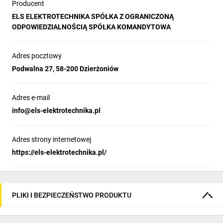
Producent
Charakterystyka przewodu:
ELS ELEKTROTECHNIKA SPÓŁKA Z OGRANICZONĄ
ODPOWIEDZIALNOŚCIĄ SPÓŁKA KOMANDYTOWA
napięcie znamionowe: 450/750 V,
zgodny z polską normą: PN-EN 50525-2-21,
izolacja: guma ciepłoodporna EPR,
Adres pocztowy
powłoka: poliuretan typ TMPU
Podwalna 27, 58-200 Dzierżoniów
żyły: miedziane, wielodrutowe, giętkie, wg PN-EN
60228:2007,
wysoka odporność na uszkodzenia mechaniczne,
Adres e-mail
odporność na: oleje, tłuszcze, benzynę, wodę, czynniki
info@els-elektrotechnika.pl
atmosferyczne, promieniowanie ultrafioletowe UV, niskie
temperatury.
Dopuszczalne temperatury pracy:
Adres strony internetowej
max temp. żyły podczas pracy przewodu:+90℃,
https://els-elektrotechnika.pl/
min. temp. otoczenia przy układaniu przewodu: -50℃.
Jak obliczyć maksymalną dopuszczalną moc [W] urządzenia
podłączonego pod rozwinięty przedłużacz?
PLIKI I BEZPIECZEŃSTWO PRODUKTU
Mnożymy: (ilość faz) x (max obciążalność przewodu [A]) x
(napięcie [V])