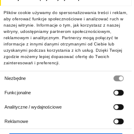
Dla kupujących
Plików cookie używamy do spersonalizowania treści i reklam,
aby oferować funkcje społecznościowe i analizować ruch w
Informacje
naszej witrynie. Informacje o tym, jak korzystasz z naszej
witryny, udostępniamy partnerom społecznościowym,
reklamowym i analitycznym. Partnerzy mogą połączyć te
Pobierz naszą aplikację mobilną:
informacje z innymi danymi otrzymanymi od Ciebie lub
uzyskanymi podczas korzystania z ich usług. Dzięki Twojej
zgodzie możemy lepiej dopasować ofertę do Twoich
zainteresowań i preferencji.
Wybór
Niezbędne
zgody
Funkcjonalne
Analityczne / wydajnościowe
Reklamowe
Biuro Obsługi Klienta:
lub
801 500 700
71 37 61 600