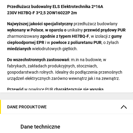
Przedłużacz budowalny ELS Elektrotechnika 2*16A
230V H07BQ-F 3*2,5 2OW16022P 2m
Najwyższej jakości specjalistyczny
przedłużacz budowlany
wykonany w Polsce
,
w oparciu o
unikalny
przewód prądowy PUR
zharmonizowany
zgodnie z typem H07BQ-F
, w izolacji z
gumy
ciepłoodpornej EPR
i w
powłoce z poliuretanu PUR
, o żyłach
miedzianych
wielodrutowych giętkich.
Do wszechstronnych zastosowań
: m.in na budowie, w
fabrykach, zakładach produkcyjnych, stoczniach,
gospodarstwach rolnych. Idealny do podłączenia przenośnych
urządzeń elektrycznych zarówno wewnątrz jak i na zewnątrz.
Przewód
w powłoce PUR
charakteryzuje się wysoką
odpornością na uszkodzenia mechaniczne
(np. ścieranie,
przecięcia, nacisk)
,
a także
podwyższoną wytrzymałością w
DANE PRODUKTOWE
trudnych warunkach oraz odpornością na działanie niskich
temperatur.
Bez problemu można po nim chodzić czy
przejechać samochodem
.
Dane techniczne
Dane techniczne: