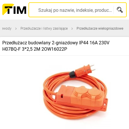
Szukaj po nazwie, indeksie, producencie, kodzie kreskowym...
przewody
Przedłużacze i listwy zasilające
Przedłużacze wielogniazdowe
Przedłużacz budowlany 2‑gniazdowy IP44 16A 230V
H07BQ‑F 3*2,5 2M 2OW16022P