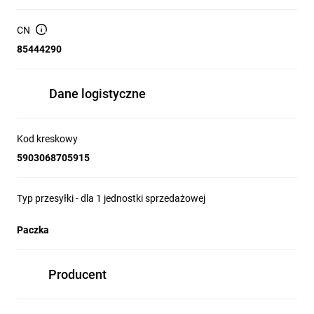
długość: 2 metry,
CN
przekrój kabla: 3*2,5 mm2,
85444290
kabel: gumowy H07BQ-F,
wejście: 16A 2P+Z,
wyjście: 2*16A IP44 230V,
Dane logistyczne
uziemienie: uni-schuko,
proste wyjście przewodu,
wtyczka wyposażona w dławik umożliwiający łatwe,
Kod kreskowy
bezproblemowe umocowanie kabla,
membranowe uszczelnienie przy wprowadzeniu przewodu
5903068705915
zapewnia optymalną ochronę przed jego zginaniem.
Właściwości:
Typ przesyłki - dla 1 jednostki sprzedażowej
najwyższej klasy materiały,
kabel polskiej produkcji w grubej gumowej izolacji EPR i w
Paczka
powłoce z poliuretanu PUR (H07BQ-F),
wytrzymała wtyczka oraz 3 gniazda z klapkami (2P+Z)
szczelność gniazd i wtyczki: IP44,
Producent
certyfikat CE,
jaskrawy kolor przedłużacza zwiększa bezpieczeństwo i
widoczność.