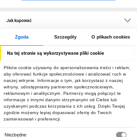
Jak kupować
Zgoda
Szczegóły
O plikach cookies
O firmie
Na tej stronie są wykorzystywane pliki cookie
Dla kupujących
Plików cookie używamy do spersonalizowania treści i reklam,
aby oferować funkcje społecznościowe i analizować ruch w
Informacje
naszej witrynie. Informacje o tym, jak korzystasz z naszej
witryny, udostępniamy partnerom społecznościowym,
reklamowym i analitycznym. Partnerzy mogą połączyć te
Pobierz naszą aplikację mobilną:
informacje z innymi danymi otrzymanymi od Ciebie lub
uzyskanymi podczas korzystania z ich usług. Dzięki Twojej
zgodzie możemy lepiej dopasować ofertę do Twoich
zainteresowań i preferencji.
Wybór
Niezbędne