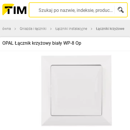
Szukaj po nazwie, indeksie, producencie, kodzie kreskowym...
 główna
Gniazda i łączniki
Łączniki instalacyjne
Łączniki krzyżowe
OPAL Łącznik krzyżowy biały WP‑8 Op