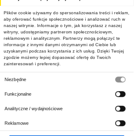
Dla kupujących
Plików cookie używamy do spersonalizowania treści i reklam,
aby oferować funkcje społecznościowe i analizować ruch w
Informacje
naszej witrynie. Informacje o tym, jak korzystasz z naszej
witryny, udostępniamy partnerom społecznościowym,
reklamowym i analitycznym. Partnerzy mogą połączyć te
Pobierz naszą aplikację mobilną:
informacje z innymi danymi otrzymanymi od Ciebie lub
uzyskanymi podczas korzystania z ich usług. Dzięki Twojej
zgodzie możemy lepiej dopasować ofertę do Twoich
zainteresowań i preferencji.
Wybór
Niezbędne
zgody
Funkcjonalne
Analityczne / wydajnościowe
Reklamowe
Biuro Obsługi Klienta:
lub
801 500 700
71 37 61 600