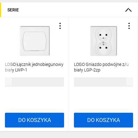
SERIE
LOGO Łącznik jednobiegunowy
LOGO Gniazdo podwójne z/u
biały LWP-1
biały LGP-2zp
13,28 zł
brutto
20,44 zł
brutto
DO KOSZYKA
DO KOSZYKA