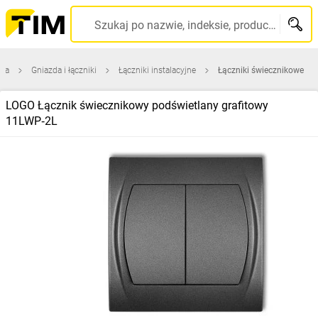
Szukaj po nazwie, indeksie, producencie, kodzie kreskowym...
wna
Gniazda i łączniki
Łączniki instalacyjne
Łączniki świecznikowe
LOGO Łącznik świecznikowy podświetlany grafitowy
11LWP‑2L