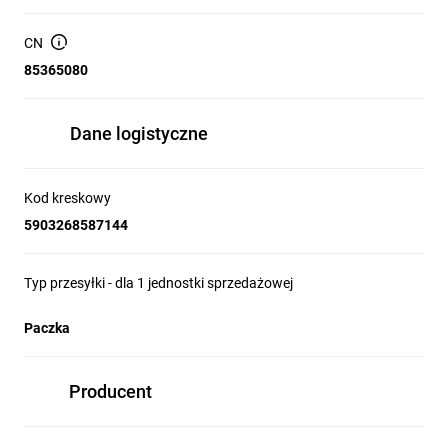
instalacyjnej (podtynkowej).
CN
Przeznaczenie do pracy w sieci napięcia znamionowego
85365080
230 V AC.
Kompatybilność z osprzętem i ramkami serii LOGO.
Dane logistyczne
Zastosowanie produktu
Kod kreskowy
5903268587144
Sterowanie oświetleniem sufitowym i punktowym w
mieszkaniach oraz domach jednorodzinnych.
Typ przesyłki - dla 1 jednostki sprzedażowej
Instalacje w korytarzach, klatkach schodowych i
pomieszczeniach technicznych, gdzie konieczne jest
Paczka
podświetlenie orientacyjne.
Obiekty użyteczności publicznej i biura — wymiany lub
modernizacje istniejącego osprzętu.
Producent
Zastosowania tam, gdzie wymagane jest zachowanie
spójnej linii estetycznej z serią LOGO.