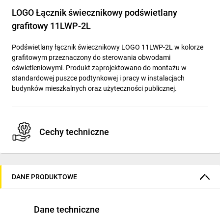
LOGO Łącznik świecznikowy podświetlany
grafitowy 11LWP-2L
Podświetlany łącznik świecznikowy LOGO 11LWP-2L w kolorze
grafitowym przeznaczony do sterowania obwodami
oświetleniowymi. Produkt zaprojektowano do montażu w
standardowej puszce podtynkowej i pracy w instalacjach
budynków mieszkalnych oraz użyteczności publicznej.
Cechy techniczne
Model: 11LWP-2L; typ: łącznik świecznikowy z
podświetleniem.
DANE PRODUKTOWE
Kolor: grafitowy — estetyka dopasowana do serii LOGO.
Podświetlenie orientacyjne umożliwiające lokalizację
przełącznika w warunkach słabego oświetlenia.
Dane techniczne
Przeznaczony do montażu w standardowej puszce