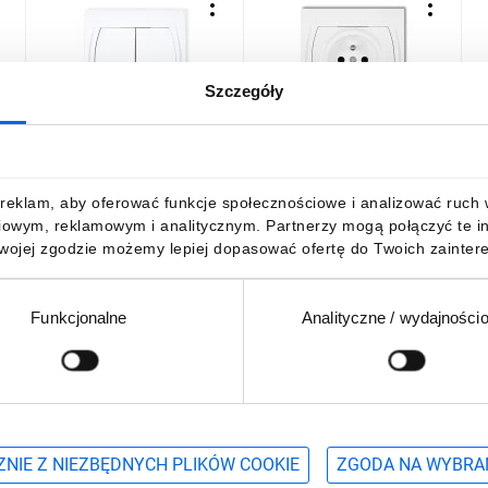
Szczegóły
LOGO Łącznik
LOGO Gniazdo pojedyncze
L
świecznikowy biały LWP-2
z/u biały LGP-1zp
z
15,79 zł
brutto
13,17 zł
brutto
1
reklam, aby oferować funkcje społecznościowe i analizować ruch w 
iowym, reklamowym i analitycznym. Partnerzy mogą połączyć te i
Twojej zgodzie możemy lepiej dopasować ofertę do Twoich zaintere
Funkcjonalne
Analityczne / wydajności
DO KOSZYKA
DO KOSZYKA
Podaj adres e-mail
wościach, promocjach i wyprzedażach
NIE Z NIEZBĘDNYCH PLIKÓW COOKIE
ZGODA NA WYBRA