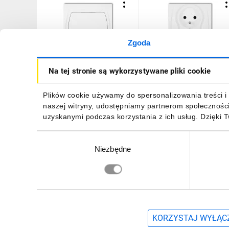
Zgoda
LOGO Łącznik
LOGO Gniazdo podwójne
Na tej stronie są wykorzystywane pliki cookie
jednobiegunowy biały
z/u biały LGP-2zp
LWP-1
13,28 zł
brutto
20,44 zł
brutto
Plików cookie używamy do spersonalizowania treści i 
naszej witryny, udostępniamy partnerom społecznośc
uzyskanymi podczas korzystania z ich usług. Dzięki 
Wybór
Niezbędne
zgody
DO KOSZYKA
DO KOSZYKA
Zapisz się, aby otrzymać informacje o no
KORZYSTAJ WYŁĄCZ