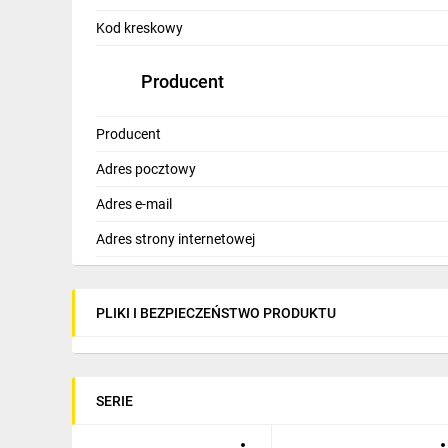
IT, GSM
Kod kreskowy
Odzież ochronna i BHP
Producent
Inne
Producent
Budowa i Remont
Adres pocztowy
Elektronika
Adres e-mail
Smart home
Adres strony internetowej
Elektromobilność
Energetyka wiatrowa
PLIKI I BEZPIECZEŃSTWO PRODUKTU
Telewizja naziemna i satelitarna
Wentylacja i rekuperacja
SERIE