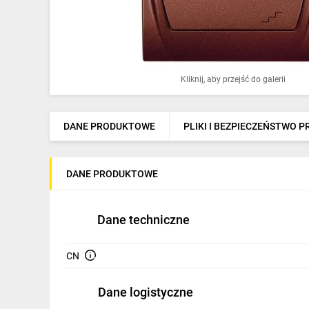
Ochrona odgromowa
Pompy ciepła
Osprzęt łączeniowy
Kliknij, aby przejść do galerii
Ogrzewanie
Elektronarzędzia i mierniki
DANE PRODUKTOWE
PLIKI I BEZPIECZEŃSTWO 
Domofony i dzwonki
DANE PRODUKTOWE
Alarmy, monitoring, komunikacja
Napędy elektryczne
Dane techniczne
Pneumatyka
CN
Dom i ogród
Dane logistyczne
Klimatyzacja