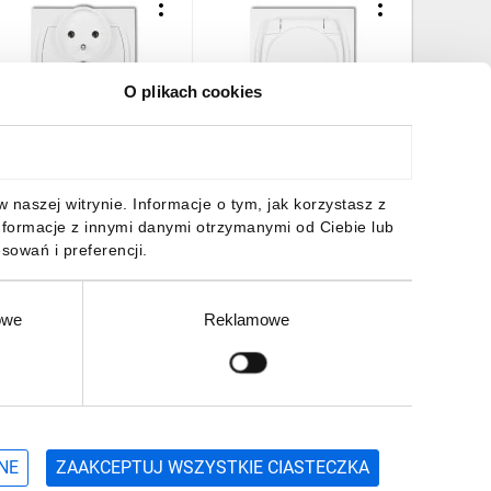
O plikach cookies
OGO Gniazdo podwójne
LOGO Gniazdo
LOGO Ra
/u biały LGPR-2z
bryzgoszczelne z/u (klapka
podwójna
biała) biały LGPB-1zp
7,52 zł
brutto
20,75 zł
brutto
6,17 zł
naszej witrynie. Informacje o tym, jak korzystasz z
nformacje z innymi danymi otrzymanymi od Ciebie lub
sowań i preferencji.
owe
Reklamowe
DO KOSZYKA
DO KOSZYKA
DO
Zgłoś
ZAPISZ SIĘ
NE
ZAAKCEPTUJ WSZYSTKIE CIASTECZKA