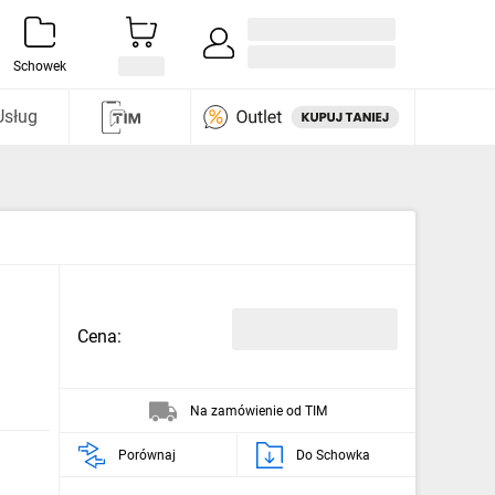
Zaloguj się / Załóż konto
i odkryj
Schowek
Usług
Cena:
Na zamówienie od TIM
Porównaj
Do Schowka