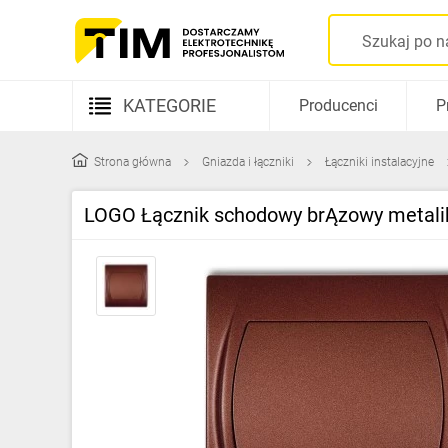
KATEGORIE
Producenci
P
Aparatura elektryczna
Strona główna
Gniazda i łączniki
Łączniki instalacyjne
Kable i przewody
LOGO Łącznik schodowy brĄzowy metal
Rozdzielnice i obudowy
Elementy prowadzenia kabli
Fotowoltaika
Gniazda i łączniki
Źródła światła
Oprawy oświetleniowe