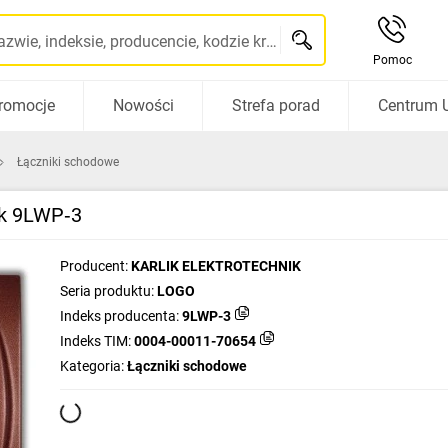
Szukaj po nazwie, indeksie, producencie, kodzie kreskowym...
Pomoc
romocje
Nowości
Strefa porad
Centrum 
Łączniki schodowe
ik 9LWP‑3
Producent:
KARLIK ELEKTROTECHNIK
Seria produktu:
LOGO
Indeks producenta:
9LWP-3
Indeks TIM:
0004-00011-70654
Kategoria:
Łączniki schodowe