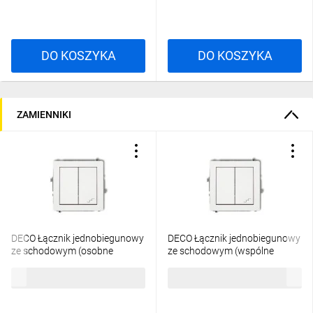
DO KOSZYKA
DO KOSZYKA
ZAMIENNIKI
DECO Łącznik jednobiegunowy
DECO Łącznik jednobiegunowy
ze schodowym (osobne
ze schodowym (wspólne
zasilanie) biały DWP-10.2
zasilanie) biały DWP-10.1
30,69 zł
brutto
29,11 zł
brutto