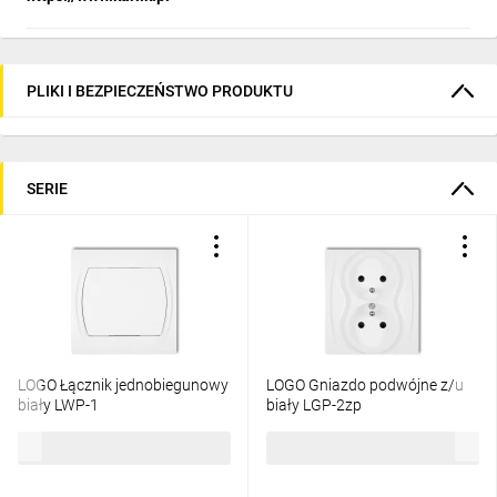
PLIKI I BEZPIECZEŃSTWO PRODUKTU
SERIE
LOGO Łącznik jednobiegunowy
LOGO Gniazdo podwójne z/u
biały LWP-1
biały LGP-2zp
13,28 zł
brutto
20,44 zł
brutto