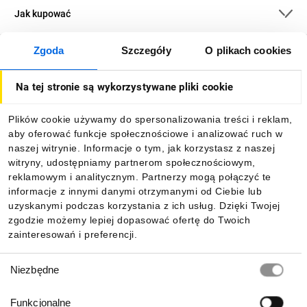
Jak kupować
Zgoda
Szczegóły
O plikach cookies
O firmie
Na tej stronie są wykorzystywane pliki cookie
Dla kupujących
Plików cookie używamy do spersonalizowania treści i reklam,
aby oferować funkcje społecznościowe i analizować ruch w
Informacje
naszej witrynie. Informacje o tym, jak korzystasz z naszej
witryny, udostępniamy partnerom społecznościowym,
reklamowym i analitycznym. Partnerzy mogą połączyć te
Pobierz naszą aplikację mobilną:
informacje z innymi danymi otrzymanymi od Ciebie lub
uzyskanymi podczas korzystania z ich usług. Dzięki Twojej
zgodzie możemy lepiej dopasować ofertę do Twoich
zainteresowań i preferencji.
Wybór
Niezbędne
zgody
Funkcjonalne