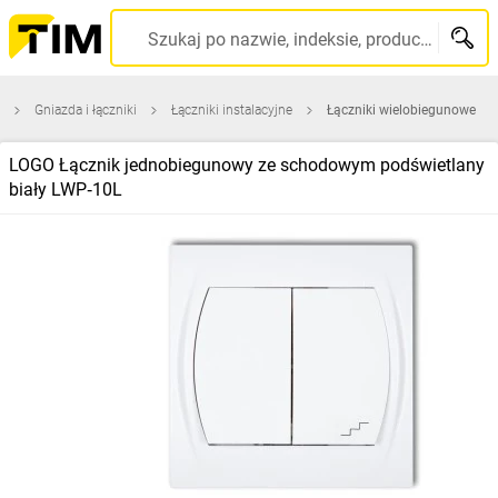
Szukaj po nazwie, indeksie, producencie, kodzie kreskowym...
Gniazda i łączniki
Łączniki instalacyjne
Łączniki wielobiegunowe
LOGO Łącznik jednobiegunowy ze schodowym podświetlany
biały LWP‑10L