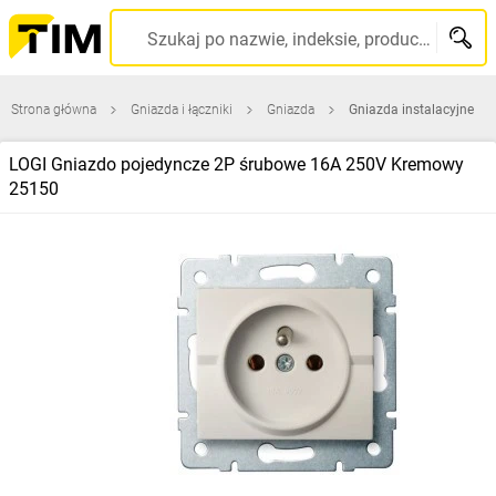
Szukaj po nazwie, indeksie, producencie, kodzie kreskowym...
Strona główna
Gniazda i łączniki
Gniazda
Gniazda instalacyjne
LOGI Gniazdo pojedyncze 2P śrubowe 16A 250V Kremowy
25150