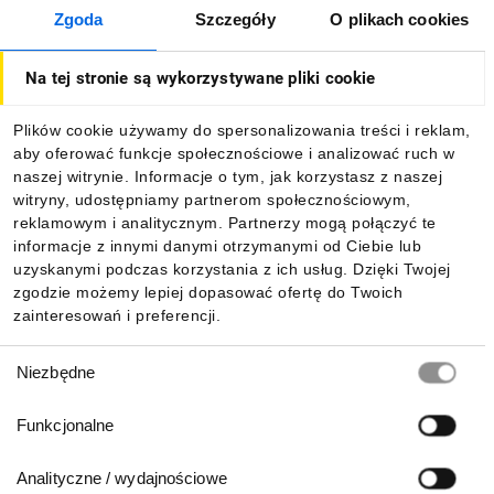
Zgoda
Szczegóły
O plikach cookies
O firmie
Na tej stronie są wykorzystywane pliki cookie
Dla kupujących
Plików cookie używamy do spersonalizowania treści i reklam,
aby oferować funkcje społecznościowe i analizować ruch w
Informacje
naszej witrynie. Informacje o tym, jak korzystasz z naszej
witryny, udostępniamy partnerom społecznościowym,
reklamowym i analitycznym. Partnerzy mogą połączyć te
Pobierz naszą aplikację mobilną:
informacje z innymi danymi otrzymanymi od Ciebie lub
uzyskanymi podczas korzystania z ich usług. Dzięki Twojej
zgodzie możemy lepiej dopasować ofertę do Twoich
zainteresowań i preferencji.
Wybór
Niezbędne
zgody
Funkcjonalne
Analityczne / wydajnościowe