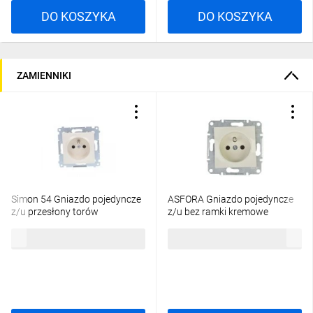
DO KOSZYKA
DO KOSZYKA
ZAMIENNIKI
Simon 54 Gniazdo pojedyncze
ASFORA Gniazdo pojedyncze
z/u przesłony torów
z/u bez ramki kremowe
prądowych 16A IP20,
EPH2800723
23,17 zł
brutto
12,03 zł
brutto
szybkozłącza, kremowe
DGZ1CZ.01/41