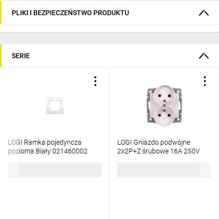
PLIKI I BEZPIECZEŃSTWO PRODUKTU
SERIE
LOGI Ramka pojedyncza
LOGI Gniazdo podwójne
pozioma Biały 021460002
2x2P+Z śrubowe 16A 250V
25117
Biały 25092
2,19 zł
brutto
10,46 zł
brutto