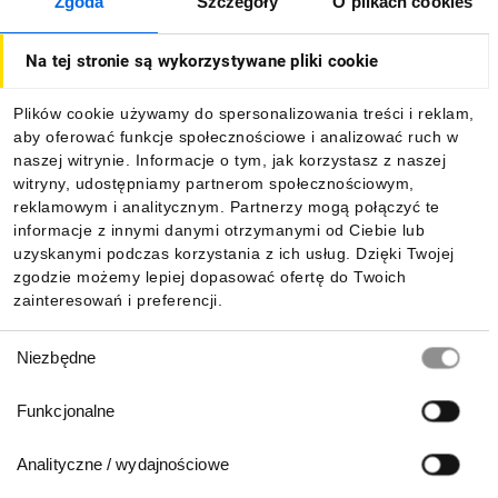
Zgoda
Szczegóły
O plikach cookies
O firmie
Na tej stronie są wykorzystywane pliki cookie
Dla kupujących
Plików cookie używamy do spersonalizowania treści i reklam,
aby oferować funkcje społecznościowe i analizować ruch w
Informacje
naszej witrynie. Informacje o tym, jak korzystasz z naszej
witryny, udostępniamy partnerom społecznościowym,
reklamowym i analitycznym. Partnerzy mogą połączyć te
Pobierz naszą aplikację mobilną:
informacje z innymi danymi otrzymanymi od Ciebie lub
uzyskanymi podczas korzystania z ich usług. Dzięki Twojej
zgodzie możemy lepiej dopasować ofertę do Twoich
zainteresowań i preferencji.
Wybór
Niezbędne
zgody
Funkcjonalne
Analityczne / wydajnościowe