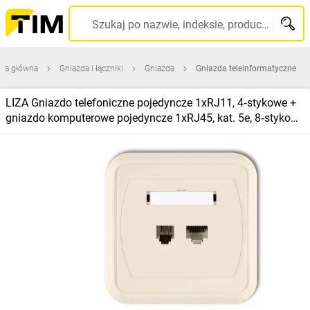
Szukaj po nazwie, indeksie, producencie, kodzie kreskowym...
ona główna
Gniazda i łączniki
Gniazda
Gniazda teleinformatyczne
LIZA Gniazdo telefoniczne pojedyncze 1xRJ11, 4‑stykowe +
gniazdo komputerowe pojedyncze 1xRJ45, kat. 5e, 8‑stykowe
beżowy 1GLTK