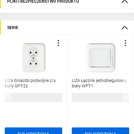
PLIKI I BEZPIECZEŃSTWO PRODUKTU
SERIE
LIZA Gniazdo podwójne z/u
LIZA Łącznik jednobiegunowy
biały GPT-2z
biały WPT-1
13,54 zł
brutto
11,61 zł
brutto