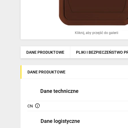
Ochrona odgromowa
Pompy ciepła
Osprzęt łączeniowy
Kliknij, aby przejść do galerii
Ogrzewanie
Elektronarzędzia i mierniki
DANE PRODUKTOWE
PLIKI I BEZPIECZEŃSTWO 
Domofony i dzwonki
DANE PRODUKTOWE
Alarmy, monitoring, komunikacja
Napędy elektryczne
Dane techniczne
Pneumatyka
CN
Dom i ogród
Dane logistyczne
Klimatyzacja