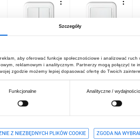
Szczegóły
LIZA Łącznik świecznikowy
LIZA Łącznik
L
biały WPH-2
jednobiegunowy biały
p
WPH-1
17,26 zł
brutto
15,10 zł
brutto
1
reklam, aby oferować funkcje społecznościowe i analizować ruch w 
iowym, reklamowym i analitycznym. Partnerzy mogą połączyć te i
Twojej zgodzie możemy lepiej dopasować ofertę do Twoich zaintere
Funkcjonalne
Analityczne / wydajności
DO KOSZYKA
DO KOSZYKA
Podaj adres e-mail
wościach, promocjach i wyprzedażach
NIE Z NIEZBĘDNYCH PLIKÓW COOKIE
ZGODA NA WYBRA