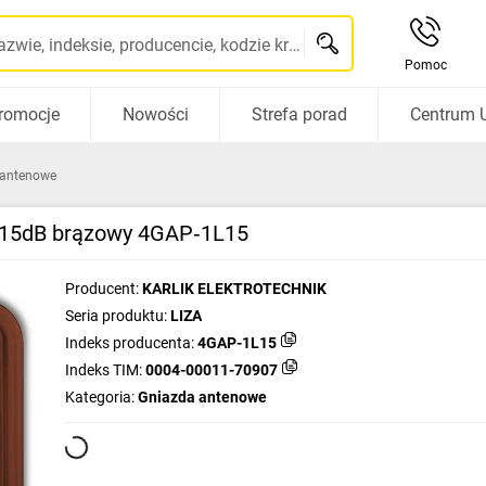
Szukaj po nazwie, indeksie, producencie, kodzie kreskowym...
Pomoc
romocje
Nowości
Strefa porad
Centrum 
 antenowe
 15dB brązowy 4GAP‑1L15
Producent:
KARLIK ELEKTROTECHNIK
Seria produktu:
LIZA
Indeks producenta:
4GAP-1L15
Indeks TIM:
0004-00011-70907
Kategoria:
Gniazda antenowe