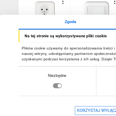
Zgoda
LIZA Gniazdo podwójne
LIZA Łącznik
Na tej stronie są wykorzystywane pliki cookie
z/u biały GPT-2z
jednobiegunowy biały
WPT-1
13,54 zł
brutto
11,61 zł
brutto
Plików cookie używamy do spersonalizowania treści i 
naszej witryny, udostępniamy partnerom społecznośc
uzyskanymi podczas korzystania z ich usług. Dzięki 
Wybór
Niezbędne
zgody
DO KOSZYKA
DO KOSZYKA
Zapisz się, aby otrzymać informacje o no
KORZYSTAJ WYŁĄCZ