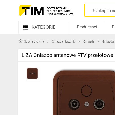
KATEGORIE
Producenci
P
Aparatura elektryczna
Strona główna
Gniazda i łączniki
Gniazda
Gniazda
Kable i przewody
LIZA Gniazdo antenowe RTV przelotowe
Rozdzielnice i obudowy
Elementy prowadzenia kabli
Fotowoltaika
Gniazda i łączniki
Źródła światła
Oprawy oświetleniowe