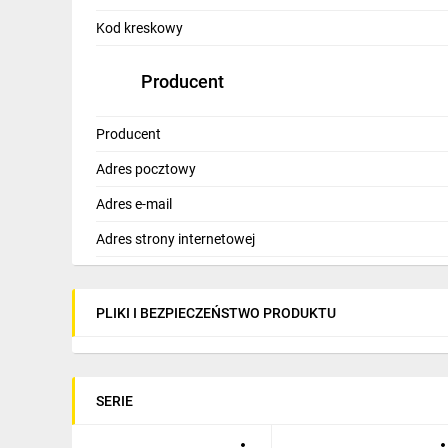
IT, GSM
Kod kreskowy
Odzież ochronna i BHP
Producent
Inne
Producent
Budowa i Remont
Adres pocztowy
Elektronika
Adres e-mail
Smart home
Adres strony internetowej
Elektromobilność
Telewizja naziemna i satelitarna
PLIKI I BEZPIECZEŃSTWO PRODUKTU
Wentylacja i rekuperacja
SERIE