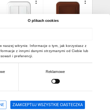
O plikach cookies
IZA Łącznik świecznikowy
LIZA Łącznik krzyżowy
LIZA Gni
odświetlany biały WPT-2L
podświetlany brązowy
bryzgosz
4WPT-6L
dymna) 
1zd
7,61 zł
brutto
20,33 zł
brutto
16,26 z
naszej witrynie. Informacje o tym, jak korzystasz z
nformacje z innymi danymi otrzymanymi od Ciebie lub
sowań i preferencji.
owe
Reklamowe
DO KOSZYKA
DO KOSZYKA
DO
Zgłoś
ZAPISZ SIĘ
NE
ZAAKCEPTUJ WSZYSTKIE CIASTECZKA