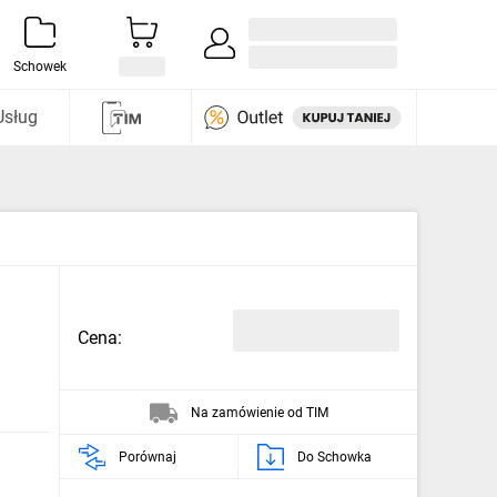
Zaloguj się / Załóż konto
i odkryj
Schowek
Usług
Cena:
Na zamówienie od TIM
Porównaj
Do Schowka