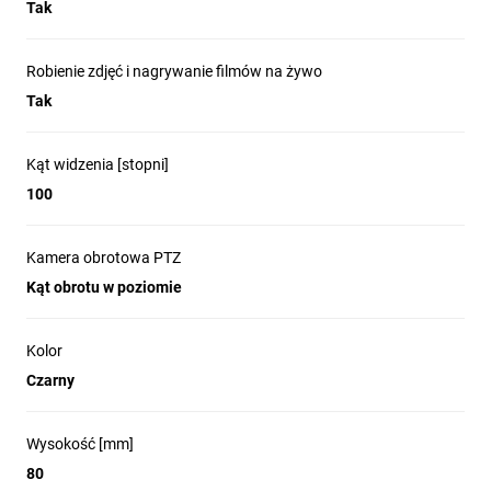
tak
Tak
(tracking)
typ uchwytu
#
obrót z napędem
Robienie zdjęć i nagrywanie filmów na żywo
tak
silnikowym
Tak
dodatkowe
nie
oświetlenie LED
EN, CZ, SK, PL, DE, HU, SI, FR, + 60 innych
Kąt widzenia [stopni]
języki aplikacji
języków
100
funkcja WebRTC
tak
kąt wykrywania
100°
Kamera obrotowa PTZ
ruchu
zasięg
Kąt obrotu w poziomie
wykrywania
10 metrów
ruchu
Kolor
żywotność
–
akumulatora
Czarny
rozpoznawanie
nie
człowieka
Wysokość [mm]
rozpoznawanie
nie
80
zwierząt