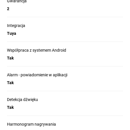
materiał
Gwarancja
tak
instalacyjny
2
zabezpieczenie
zablokowany przez aplikację
antykradzieżowe
Integracja
okres
2 lata
gwarancyjny
Tuya
sterowanie za
pomocą
#
Współpraca z systemem Android
asystentów
głosowych
Tak
komunikacja
dwukierunkowa
głosowa
Alarm - powiadomienie w aplikacji
powiadomienia
Tak
do aplikacji
tak
mobilnej
dodatkowy
Detekcja dźwięku
monitor
nie
Tak
wewnętrzny
tryb prywatny
tak
obsługa ONVIF
tak
Harmonogram nagrywania
śledzenie ruchów