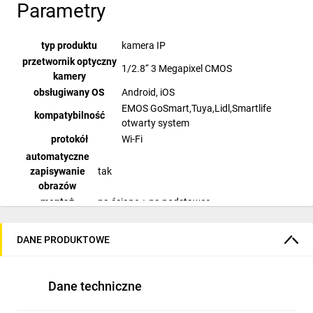
Parametry
typ produktu
kamera IP
przetwornik optyczny
1/2.8‘‘ 3 Megapixel CMOS
kamery
obsługiwany OS
Android, iOS
EMOS GoSmart,Tuya,Lidl,Smartlife
kompatybilność
otwarty system
protokół
Wi-Fi
automatyczne
zapisywanie
tak
obrazów
montaż
na ścianę + na podstawce
zasilanie kamery
DC 5 V/1 A (w zestawie)
ustawienie
DANE PRODUKTOWE
tak
obszaru detekcji
widzenie w nocy
tak
maks. zasięg
Dane techniczne
10 metrów
widzenie w nocy
kolor
czarny