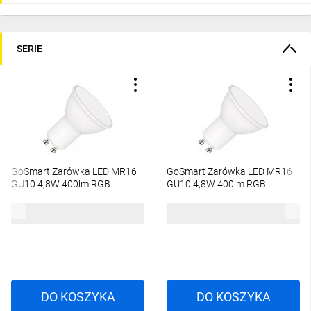
SERIE
GoSmart Żarówka LED MR16
GoSmart Żarówka LED MR16
GU10 4,8W 400lm RGB
GU10 4,8W 400lm RGB
ściemnialna Wi-Fi 2 lata
ściemnialna Zigbee 2 lata
gwarancji ZQW832R
gwarancji ZQZ832R
21,60 zł
brutto
54,37 zł
brutto
DO KOSZYKA
DO KOSZYKA