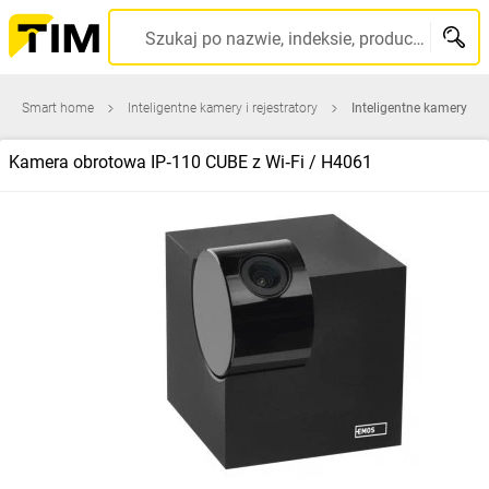
Szukaj po nazwie, indeksie, producencie, kodzie kreskowym...
Smart home
Inteligentne kamery i rejestratory
Inteligentne kamery
Kamera obrotowa IP‑110 CUBE z Wi‑Fi / H4061