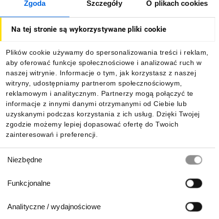
Zgoda
Szczegóły
O plikach cookies
O firmie
Na tej stronie są wykorzystywane pliki cookie
Dla kupujących
Plików cookie używamy do spersonalizowania treści i reklam,
aby oferować funkcje społecznościowe i analizować ruch w
Informacje
naszej witrynie. Informacje o tym, jak korzystasz z naszej
witryny, udostępniamy partnerom społecznościowym,
reklamowym i analitycznym. Partnerzy mogą połączyć te
Pobierz naszą aplikację mobilną:
informacje z innymi danymi otrzymanymi od Ciebie lub
uzyskanymi podczas korzystania z ich usług. Dzięki Twojej
zgodzie możemy lepiej dopasować ofertę do Twoich
zainteresowań i preferencji.
Wybór
Niezbędne
zgody
Funkcjonalne
Analityczne / wydajnościowe