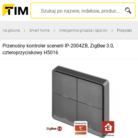
Szukaj po nazwie, indeksie, producencie, kodzie kreskowym...
rona główna
Smart home
Inteligentne gniazda i łączniki
Przyciski
Przenośny kontroler scenerii IP‑2004ZB, ZigBee 3.0,
czteroprzyciskowy H5016