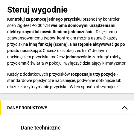
Steruj wygodnie
Kontroluj
za pomocą jednego przycisku
przenośny kontroler
scen ZigBee IP-2004ZB
wieloma domowymi urządzeniami
elektrycznymi lub oświetleniem jednocześnie
. Dzięki temu
zaawansowanemu typowi kontrolera można ustawić każdy
przycisk
na
inną funkcję (scenę), a następnie aktywować go po
prostu naciskając.
Chcesz dziś obejrzeć film? Jednym
naciśnięciem przycisku możesz
jednocześnie
zamknąć rolety,
przyciemnić światła w pokoju i wyłączyć działający klimatyzator.
Każdy z dodatkowych przycisków
rozpoznaje trzy pozycje
-
standardowe pojedyncze naciśnięcie, podwójne dotknięcie lub
dłuższe przytrzymanie przycisku. W ten sposób otrzymujesz
łącznie12
kombinacji, aby skonfigurować i wygodnie
kontrolować swój dom.
DANE PRODUKTOWE
Steruj wieloma domowymi urządzeniami elektrycznymi lub
oświetleniem jednocześnie
za pomocą jednego przycisku na
przenośnym kontrolerze scen ZigBee IP-2004ZB. Dzięki temu
Dane techniczne
zaawansowanemu typowi kontrolera można ustawić inną