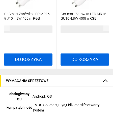
GoSmart Żarówka LED MR16
GoSmart Żarówka LED MR16
GU10 4,8W 400lm RGB
GU10 4,8W 400lm RGB
ściemnialna Wi-Fi 2 lata
ściemnialna Zigbee 2 lata
gwarancji ZQW832R
gwarancji ZQZ832R
21,60 zł
brutto
54,37 zł
brutto
DO KOSZYKA
DO KOSZYKA
WYMAGANIA SPRZĘTOWE
obsługiwany
Android, iOS
OS
EMOS GoSmart,Tuya,Lidl,Smartlife otwarty
kompatybilność
system