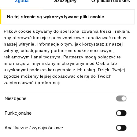
Zgoda
Szczegóły
O plikach cookies
O firmie
Na tej stronie są wykorzystywane pliki cookie
Dla kupujących
Plików cookie używamy do spersonalizowania treści i reklam,
aby oferować funkcje społecznościowe i analizować ruch w
Informacje
naszej witrynie. Informacje o tym, jak korzystasz z naszej
witryny, udostępniamy partnerom społecznościowym,
reklamowym i analitycznym. Partnerzy mogą połączyć te
Pobierz naszą aplikację mobilną:
informacje z innymi danymi otrzymanymi od Ciebie lub
uzyskanymi podczas korzystania z ich usług. Dzięki Twojej
zgodzie możemy lepiej dopasować ofertę do Twoich
zainteresowań i preferencji.
Wybór
Niezbędne
zgody
Funkcjonalne
Analityczne / wydajnościowe