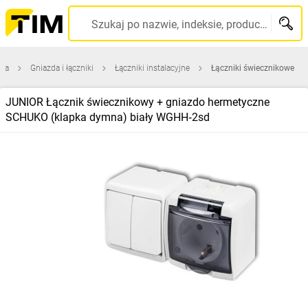
Szukaj po nazwie, indeksie, producencie, kodzie kreskowym...
wna
Gniazda i łączniki
Łączniki instalacyjne
Łączniki świecznikowe
JUNIOR Łącznik świecznikowy + gniazdo hermetyczne
SCHUKO (klapka dymna) biały WGHH‑2sd