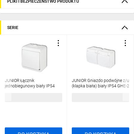
PLIKI I BEZPIECZEŃSTWO PRODUKTU
SERIE
JUNIOR Łącznik
JUNIOR Gniazdo podwójne z/u
jednobiegunowy biały IP54
(klapka biała) biały IP54 GHE-2
WHE-1
15,06 zł
brutto
26,35 zł
brutto