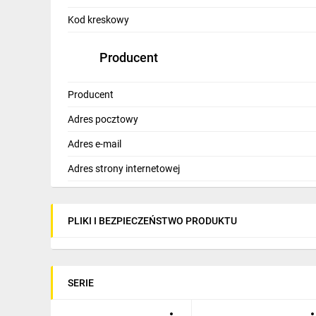
IT, GSM
Kod kreskowy
Odzież ochronna i BHP
Producent
Inne
Producent
Budowa i Remont
Adres pocztowy
Elektronika
Adres e-mail
Smart home
Adres strony internetowej
Elektromobilność
Energetyka wiatrowa
PLIKI I BEZPIECZEŃSTWO PRODUKTU
Telewizja naziemna i satelitarna
Wentylacja i rekuperacja
SERIE