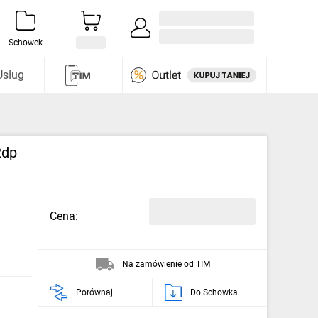
Zaloguj się / Załóż konto
i odkryj
Schowek
Usług
2dp
Cena:
Na zamówienie od TIM
Porównaj
Do Schowka