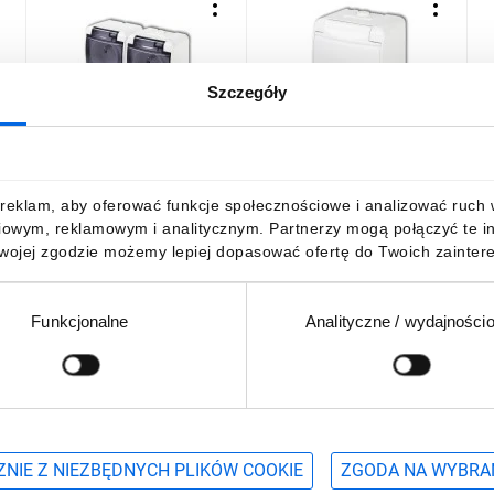
Szczegóły
ne
JUNIOR Gniazdo podwójne
JUNIOR Gniazdo
J
z/u (klapka dymna) biały
pojedyncze z/u (klapka
p
IP54 GHE-2d
biała) biały IP54 GHE-1
d
26,35 zł
brutto
15,79 zł
brutto
1
reklam, aby oferować funkcje społecznościowe i analizować ruch w 
iowym, reklamowym i analitycznym. Partnerzy mogą połączyć te i
Twojej zgodzie możemy lepiej dopasować ofertę do Twoich zaintere
Funkcjonalne
Analityczne / wydajności
DO KOSZYKA
DO KOSZYKA
Podaj adres e-mail
wościach, promocjach i wyprzedażach
NIE Z NIEZBĘDNYCH PLIKÓW COOKIE
ZGODA NA WYBRA