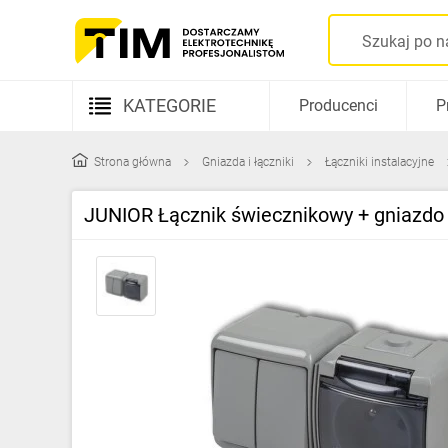
KATEGORIE
Producenci
P
Aparatura elektryczna
Strona główna
Gniazda i łączniki
Łączniki instalacyjne
Kable i przewody
JUNIOR Łącznik świecznikowy + gniazdo
Rozdzielnice i obudowy
Elementy prowadzenia kabli
Fotowoltaika
Gniazda i łączniki
Źródła światła
Oprawy oświetleniowe