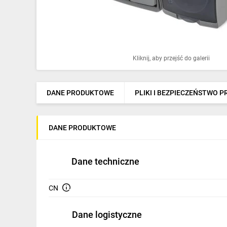
Ochrona odgromowa
Pompy ciepła
Osprzęt łączeniowy
Kliknij, aby przejść do galerii
Ogrzewanie
Elektronarzędzia i mierniki
DANE PRODUKTOWE
PLIKI I BEZPIECZEŃSTWO 
Domofony i dzwonki
DANE PRODUKTOWE
Alarmy, monitoring, komunikacja
Napędy elektryczne
Dane techniczne
Pneumatyka
CN
Dom i ogród
Dane logistyczne
Klimatyzacja