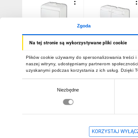
Zgoda
JUNIOR Łącznik
JUNIOR Gniazdo podwój
Na tej stronie są wykorzystywane pliki cookie
jednobiegunowy biały IP54
z/u (klapka biała) biały
WHE-1
IP54 GHE-2
15,06 zł
brutto
26,35 zł
brutto
Plików cookie używamy do spersonalizowania treści i 
naszej witryny, udostępniamy partnerom społecznośc
uzyskanymi podczas korzystania z ich usług. Dzięki 
Wybór
Niezbędne
zgody
DO KOSZYKA
DO KOSZYKA
Zapisz się, aby otrzymać informacje o no
KORZYSTAJ WYŁĄCZ