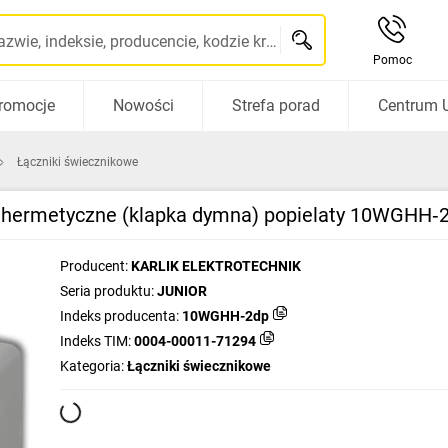
Szukaj po nazwie, indeksie, producencie, kodzie kreskowym...
Pomoc
romocje
Nowości
Strefa porad
Centrum 
Łączniki świecznikowe
 hermetyczne (klapka dymna) popielaty 10WGHH‑
Producent:
KARLIK ELEKTROTECHNIK
Seria produktu:
JUNIOR
Indeks producenta:
10WGHH-2dp
Indeks TIM:
0004-00011-71294
Kategoria:
Łączniki świecznikowe