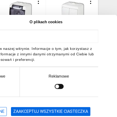
O plikach cookies
UNIOR Gniazdo
JUNIOR Łącznik
JUNIOR G
ojedyncze z/u (klapka
świecznikowy biały IP54
z/u (klap
ymna) biały IP54 GHE-1d
WHE-2
IP54 GH
5,79 zł
brutto
16,05 zł
brutto
47,67 z
naszej witrynie. Informacje o tym, jak korzystasz z
nformacje z innymi danymi otrzymanymi od Ciebie lub
sowań i preferencji.
owe
Reklamowe
DO KOSZYKA
DO KOSZYKA
DO
Zgłoś
ZAPISZ SIĘ
NE
ZAAKCEPTUJ WSZYSTKIE CIASTECZKA