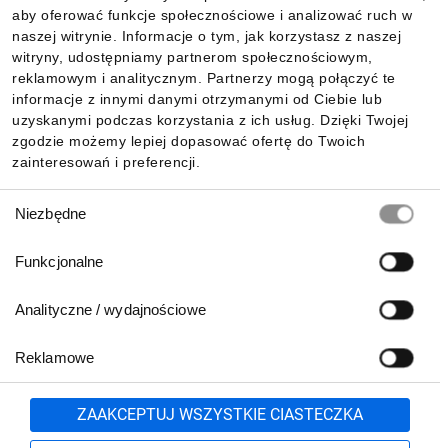
aby oferować funkcje społecznościowe i analizować ruch w
Informacje
naszej witrynie. Informacje o tym, jak korzystasz z naszej
witryny, udostępniamy partnerom społecznościowym,
reklamowym i analitycznym. Partnerzy mogą połączyć te
Pobierz naszą aplikację mobilną:
informacje z innymi danymi otrzymanymi od Ciebie lub
uzyskanymi podczas korzystania z ich usług. Dzięki Twojej
zgodzie możemy lepiej dopasować ofertę do Twoich
zainteresowań i preferencji.
Wybór
Niezbędne
zgody
Funkcjonalne
Analityczne / wydajnościowe
Reklamowe
Biuro Obsługi Klienta:
lub
801 500 700
71 37 61 600
Zgłoś
ZAAKCEPTUJ WSZYSTKIE CIASTECZKA
pn.-pt. 8:00-16:00