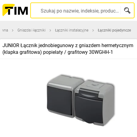
Szukaj po nazwie, indeksie, producencie, kodzie kreskowym...
łówna
Gniazda i łączniki
Łączniki instalacyjne
Łączniki pojedyncze
JUNIOR Łącznik jednobiegunowy z gniazdem hermetycznym
(klapka grafitowa) popielaty / grafitowy 30WGHH‑1