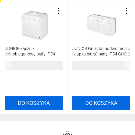
JUNIOR Łącznik
JUNIOR Gniazdo podwójne z/u
jednobiegunowy biały IP54
(klapka biała) biały IP54 GHE-2
WHE-1
15,06 zł
brutto
26,35 zł
brutto
DO KOSZYKA
DO KOSZYKA