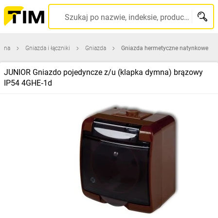
Szukaj po nazwie, indeksie, producencie, kodzie kreskowym...
ówna
Gniazda i łączniki
Gniazda
Gniazda hermetyczne natynkowe
JUNIOR Gniazdo pojedyncze z/u (klapka dymna) brązowy
IP54 4GHE‑1d