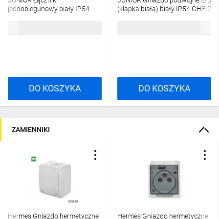
JUNIOR Łącznik
JUNIOR Gniazdo podwójne z/u
jednobiegunowy biały IP54
(klapka biała) biały IP54 GHE-2
WHE-1
15,06 zł
brutto
26,35 zł
brutto
DO KOSZYKA
DO KOSZYKA
ZAMIENNIKI
Hermes Gniazdo hermetyczne
Hermes Gniazdo hermetyczne