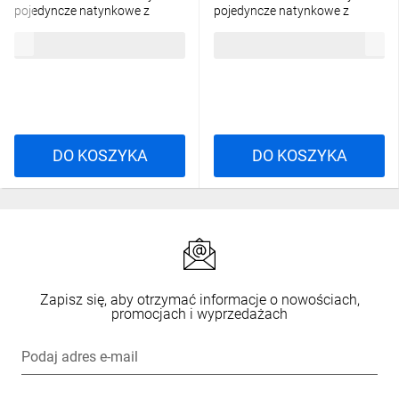
pojedyncze natynkowe z
pojedyncze natynkowe z
uziemieniem 16A IP44 białe
uziemieniem 16A IP44 z klapką
13,48 zł
brutto
13,48 zł
brutto
0321-02
dymną białe GNT 0321-01
DO KOSZYKA
DO KOSZYKA
Zapisz się, aby otrzymać informacje o nowościach,
promocjach i wyprzedażach
Podaj adres e-mail