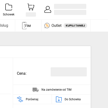
Zaloguj się / Załóż konto
i odkryj
Schowek
Usług
Cena:
Na zamówienie od TIM
Porównaj
Do Schowka