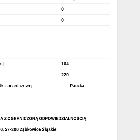
0
0
m]
104
220
stki sprzedażowej
Paczka
A Z OGRANICZONĄ ODPOWIEDZIALNOŚCIĄ
20, 57-200 Ząbkowice Śląskie