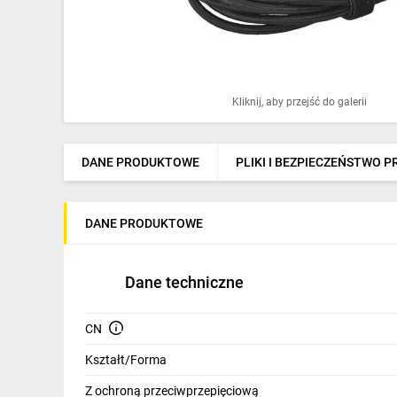
Ochrona odgromowa
Pompy ciepła
Osprzęt łączeniowy
Kliknij, aby przejść do galerii
Ogrzewanie
Elektronarzędzia i mierniki
DANE PRODUKTOWE
PLIKI I BEZPIECZEŃSTWO 
Domofony i dzwonki
DANE PRODUKTOWE
Alarmy, monitoring, komunikacja
Napędy elektryczne
Dane techniczne
Pneumatyka
CN
Dom i ogród
Kształt/Forma
Klimatyzacja
Z ochroną przeciwprzepięciową