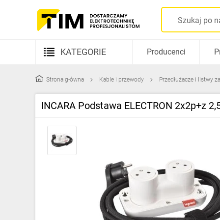
KATEGORIE
Producenci
P
Aparatura elektryczna
Strona główna
Kable i przewody
Przedłużacze i listwy za
Kable i przewody
INCARA Podstawa ELECTRON 2x2p+z 2,5
Rozdzielnice i obudowy
Elementy prowadzenia kabli
Fotowoltaika
Gniazda i łączniki
Źródła światła
Oprawy oświetleniowe