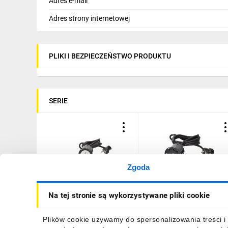
Adres e-mail
Adres strony internetowej
PLIKI I BEZPIECZEŃSTWO PRODUKTU
SERIE
Zgoda
INCARA Gniazdo meblowe
INCARA Gniazdo meblow
Na tej stronie są wykorzystywane pliki cookie
DISQ 60 2p+z 2,0 m biały
DISQ 60 2p+z 2,0 m czarn
654720
654721
153,77 zł
brutto
153,77 zł
brutto
Plików cookie używamy do spersonalizowania treści i 