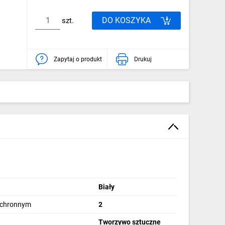
DO KOSZYKA
szt.
Zapytaj o produkt
Drukuj
Biały
 ochronnym
2
Tworzywo sztuczne