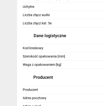
IT, GSM
Uchylne
Odzież ochronna i BHP
Liczba złącz audio
Inne
Liczba złącz kat. 5e
Budowa i Remont
Dane logistyczne
Elektronika
Kod kreskowy
Smart home
Szerokość opakowania [mm]
Elektromobilność
Waga z opakowaniem [kg]
Telewizja naziemna i satelitarna
Producent
Wentylacja i rekuperacja
Producent
Adres pocztowy