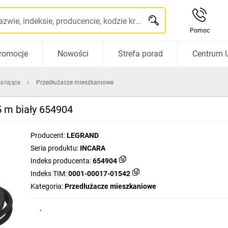
Szukaj po nazwie, indeksie, producencie, kodzie kreskowym...
Pomoc
romocje
Nowości
Strefa porad
Centrum 
silające
Przedłużacze mieszkaniowe
 m biały 654904
Producent:
LEGRAND
Seria produktu:
INCARA
Indeks producenta:
654904
Indeks TIM:
0001-00017-01542
Kategoria:
Przedłużacze mieszkaniowe