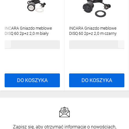
INCARA Gniazdo meblowe
INCARA Gniazdo meblowe
DISQ 60 2p+z 2,0 m biały
DISQ 60 2p+z 2,0 m czarny
654720
654721
153,77 zł
brutto
153,77 zł
brutto
DO KOSZYKA
DO KOSZYKA
Zapisz się, aby otrzymać informacje o nowościach,