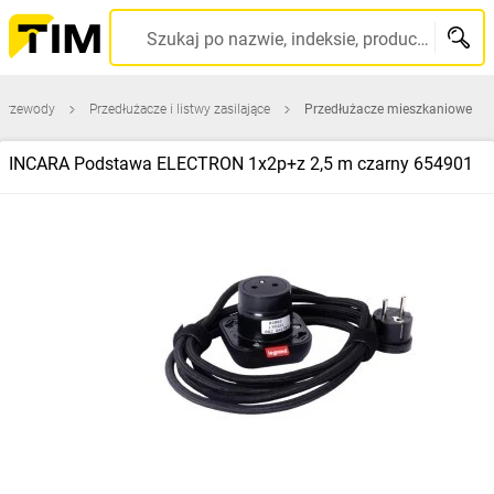
Szukaj po nazwie, indeksie, producencie, kodzie kreskowym...
 przewody
Przedłużacze i listwy zasilające
Przedłużacze mieszkaniowe
INCARA Podstawa ELECTRON 1x2p+z 2,5 m czarny 654901