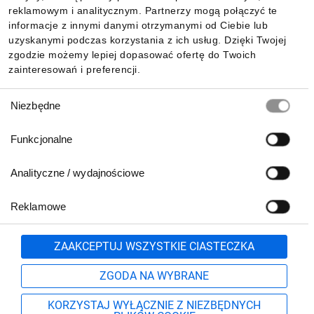
reklamowym i analitycznym. Partnerzy mogą połączyć te
Pobierz naszą aplikację mobilną:
informacje z innymi danymi otrzymanymi od Ciebie lub
uzyskanymi podczas korzystania z ich usług. Dzięki Twojej
zgodzie możemy lepiej dopasować ofertę do Twoich
zainteresowań i preferencji.
Wybór
Niezbędne
zgody
Funkcjonalne
Analityczne / wydajnościowe
Reklamowe
Biuro Obsługi Klienta:
lub
801 500 700
71 37 61 600
Zgłoś
ZAAKCEPTUJ WSZYSTKIE CIASTECZKA
pn.-pt. 8:00-16:00
Formularz kontaktowy
ZGODA NA WYBRANE
KORZYSTAJ WYŁĄCZNIE Z NIEZBĘDNYCH