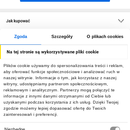
Jak kupować
Zgoda
Szczegóły
O plikach cookies
O firmie
Na tej stronie są wykorzystywane pliki cookie
Dla kupujących
Plików cookie używamy do spersonalizowania treści i reklam,
aby oferować funkcje społecznościowe i analizować ruch w
Informacje
naszej witrynie. Informacje o tym, jak korzystasz z naszej
witryny, udostępniamy partnerom społecznościowym,
reklamowym i analitycznym. Partnerzy mogą połączyć te
Pobierz naszą aplikację mobilną:
informacje z innymi danymi otrzymanymi od Ciebie lub
uzyskanymi podczas korzystania z ich usług. Dzięki Twojej
zgodzie możemy lepiej dopasować ofertę do Twoich
zainteresowań i preferencji.
Wybór
Niezbędne