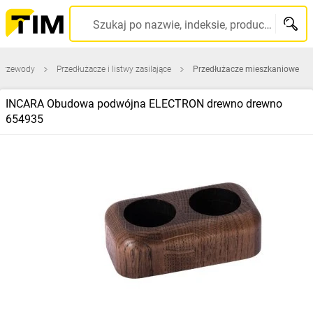
Szukaj po nazwie, indeksie, producencie, kodzie kreskowym...
 przewody
Przedłużacze i listwy zasilające
Przedłużacze mieszkaniowe
INCARA Obudowa podwójna ELECTRON drewno drewno
654935