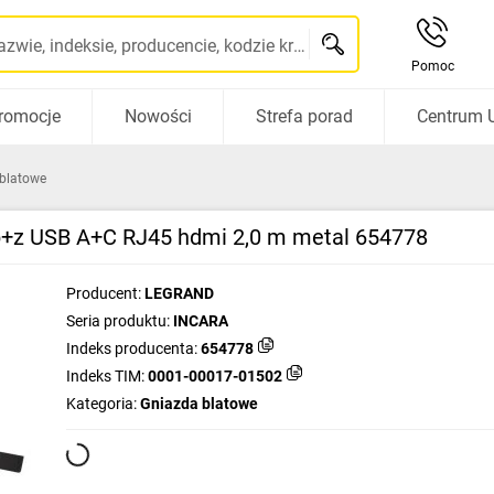
Szukaj po nazwie, indeksie, producencie, kodzie kreskowym...
Pomoc
romocje
Nowości
Strefa porad
Centrum 
blatowe
p+z USB A+C RJ45 hdmi 2,0 m metal 654778
Producent:
LEGRAND
Seria produktu:
INCARA
Indeks producenta:
654778
Indeks TIM:
0001-00017-01502
Kategoria:
Gniazda blatowe