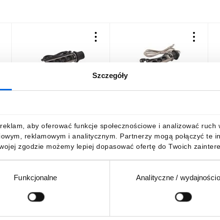
Szczegóły
e
INCARA Gniazdo meblowe
INCARA Gniado meblowe
I
y
słupek TOWER 60 4x2p+z
TOWER 60 4x2p+z 2xRJ45
D
2,0 m 654972
2,0 m 654973
2
209,57 zł
brutto
322,27 zł
brutto
2
reklam, aby oferować funkcje społecznościowe i analizować ruch w 
iowym, reklamowym i analitycznym. Partnerzy mogą połączyć te i
Twojej zgodzie możemy lepiej dopasować ofertę do Twoich zaintere
Funkcjonalne
Analityczne / wydajności
DO KOSZYKA
DO KOSZYKA