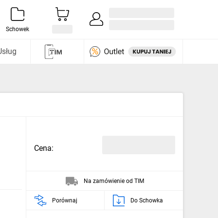
Zaloguj się / Załóż konto
i odkryj
Schowek
Usług
Cena:
Na zamówienie od TIM
Porównaj
Do Schowka