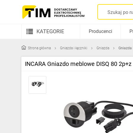
KATEGORIE
Producenci
P
Aparatura elektryczna
Strona główna
Gniazda i łączniki
Gniazda
Gniazda 
Kable i przewody
INCARA Gniazdo meblowe DISQ 80 2p+z 
Rozdzielnice i obudowy
Elementy prowadzenia kabli
Fotowoltaika
Gniazda i łączniki
Źródła światła
Oprawy oświetleniowe