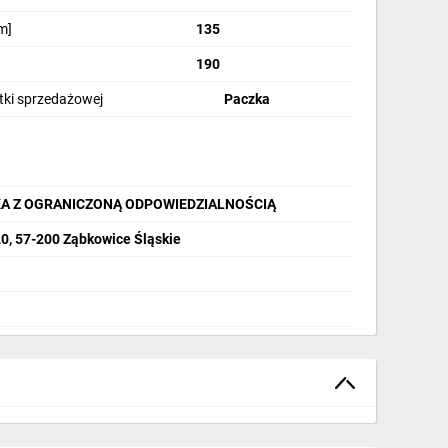
m]
135
190
stki sprzedażowej
Paczka
A Z OGRANICZONĄ ODPOWIEDZIALNOŚCIĄ
20, 57-200 Ząbkowice Śląskie