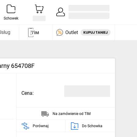
Zaloguj się / Załóż konto
i odkryj
Schowek
Usług
arny 654708F
Cena:
Na zamówienie od TIM
Porównaj
Do Schowka