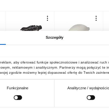
Szczegóły
e
INCARA Gniazdo meblowe
INCARA Gniazdo meblowe
I
y
słupek TOWER 60 4x2p+z
DISQ 60 2p+z z pokrywą
P
2,0 m 654972
2,0 m czarny 654723
m
209,57 zł
brutto
203,65 zł
brutto
6
reklam, aby oferować funkcje społecznościowe i analizować ruch w 
iowym, reklamowym i analitycznym. Partnerzy mogą połączyć te i
Twojej zgodzie możemy lepiej dopasować ofertę do Twoich zaintere
Funkcjonalne
Analityczne / wydajności
DO KOSZYKA
DO KOSZYKA