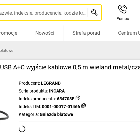
Szukaj po nazwie, indeksie, producencie, kodzie kreskowym...
Pomoc
romocje
Nowości
Strefa porad
Centrum 
blatowe
USB A+C wyjście kablowe 0,5 m wieland metal/cz
Producent:
LEGRAND
Seria produktu:
INCARA
Indeks producenta:
654708F
Indeks TIM:
0001-00017-01466
Kategoria:
Gniazda blatowe