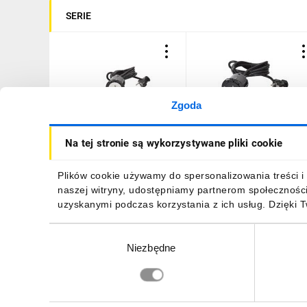
SERIE
Zgoda
INCARA Gniazdo meblowe
INCARA Gniazdo meblow
Na tej stronie są wykorzystywane pliki cookie
DISQ 60 2p+z 2,0 m biały
DISQ 60 2p+z 2,0 m czarn
654720
654721
153,77 zł
brutto
153,77 zł
brutto
Plików cookie używamy do spersonalizowania treści i 
naszej witryny, udostępniamy partnerom społecznośc
uzyskanymi podczas korzystania z ich usług. Dzięki 
Wybór
Niezbędne
zgody
DO KOSZYKA
DO KOSZYKA