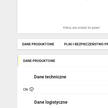
Ochrona odgromowa
Pompy ciepła
Osprzęt łączeniowy
Kliknij, aby przejść do galerii
Ogrzewanie
Elektronarzędzia i mierniki
DANE PRODUKTOWE
PLIKI I BEZPIECZEŃSTWO 
Domofony i dzwonki
DANE PRODUKTOWE
Alarmy, monitoring, komunikacja
Napędy elektryczne
Dane techniczne
Pneumatyka
CN
Dom i ogród
Dane logistyczne
Klimatyzacja