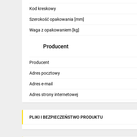
IT, GSM
Kod kreskowy
Odzież ochronna i BHP
Szerokość opakowania [mm]
Inne
Waga z opakowaniem [kg]
Budowa i Remont
Producent
Elektronika
Producent
Smart home
Adres pocztowy
Elektromobilność
Adres e-mail
Telewizja naziemna i satelitarna
Adres strony internetowej
Wentylacja i rekuperacja
PLIKI I BEZPIECZEŃSTWO PRODUKTU